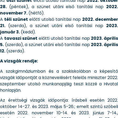
Az
őszi szünet
előtti utolsó tanítási nap
2022. október
28.
(péntek), a szünet utáni első tanítási nap
2022.
november 7.
(hétfő).
A
téli szünet
előtti utolsó tanítási nap
2022. december
21.
(szerda), a szünet utáni első tanítási nap
2023.
január 3.
(kedd).
A
tavaszi szünet
előtti utolsó tanítási nap
2023. április
5.
(szerda), a szünet utáni első tanítási nap
2023. áprili
12.
(szerda).
A vizsgák rendje:
A szakgimnáziumban és a szakiskolában a képesítő
vizsgák időpontját a köznevelésért felelős miniszter 2022.
szeptember utolsó munkanapjáig teszi közzé a Hivatal
honlapján.
Az érettségi vizsgák időpontja: írásbeli esetén 2022.
október 14-27. és 2023. május 5-26.; emelt szintű szóbeli
esetén 2022. november 10-14. és 2023. június 7-14.,