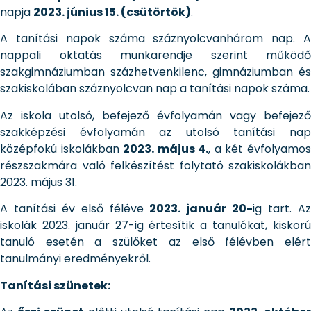
napja
2023. június 15. (csütörtök)
.
A tanítási napok száma száznyolcvanhárom nap. A
nappali oktatás munkarendje szerint működő
szakgimnáziumban százhetvenkilenc, gimnáziumban és
szakiskolában száznyolcvan nap a tanítási napok száma.
Az iskola utolsó, befejező évfolyamán vagy befejező
szakképzési évfolyamán az utolsó tanítási nap
középfokú iskolákban
2023. május 4.
, a két évfolyamo
részszakmára való felkészítést folytató szakiskolákban
2023. május 31.
A tanítási év első féléve
2023. január 20-
ig tart. A
iskolák 2023. január 27-ig értesítik a tanulókat, kiskorú
tanuló esetén a szülőket az első félévben elért
tanulmányi eredményekről.
Tanítási szünetek: