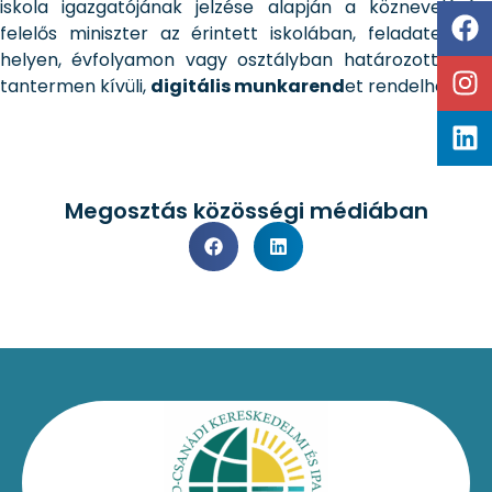
iskola igazgatójának jelzése alapján a köznevelésért
felelős miniszter az érintett iskolában, feladatellátási
helyen, évfolyamon vagy osztályban határozott időre
tantermen kívüli,
digitális munkarend
et rendelhet el.
Megosztás közösségi médiában