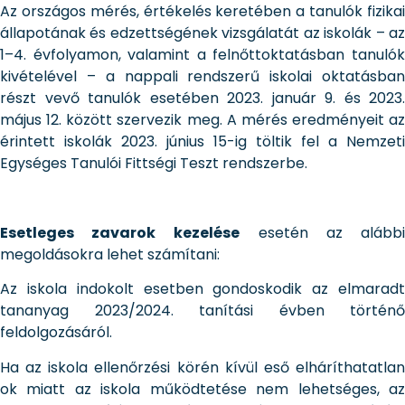
Az országos mérés, értékelés keretében a tanulók fizikai
állapotának és edzettségének vizsgálatát az iskolák – az
1–4. évfolyamon, valamint a felnőttoktatásban tanulók
kivételével – a nappali rendszerű iskolai oktatásban
részt vevő tanulók esetében 2023. január 9. és 2023.
május 12. között szervezik meg. A mérés eredményeit az
érintett iskolák 2023. június 15-ig töltik fel a Nemzeti
Egységes Tanulói Fittségi Teszt rendszerbe.
Esetleges zavarok
kezelése
esetén az alább
megoldásokra lehet számítani:
Az iskola indokolt esetben gondoskodik az elmaradt
tananyag 2023/2024. tanítási évben történő
feldolgozásáról.
Ha az iskola ellenőrzési körén kívül eső elháríthatatlan
ok miatt az iskola működtetése nem lehetséges, az