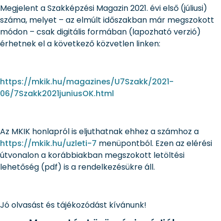
Megjelent a Szakképzési Magazin 2021. évi első (júliusi)
száma, melyet – az elmúlt időszakban már megszokott
módon – csak digitális formában (lapozható verzió)
érhetnek el a következő közvetlen linken:
https://mkik.hu/magazines/U7Szakk/2021-
06/7Szakk2021juniusOK.html
Az MKIK honlapról is eljuthatnak ehhez a számhoz a
https://mkik.hu/uzleti-7
menüpontból. Ezen az elérési
útvonalon a korábbiakban megszokott letöltési
lehetőség (pdf) is a rendelkezésükre áll.
Jó olvasást és tájékozódást kívánunk!