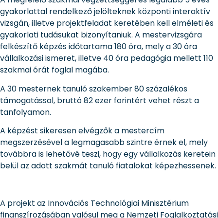
gyakorlattal rendelkező jelölteknek központi interaktív
vizsgán, illetve projektfeladat keretében kell elméleti és
gyakorlati tudásukat bizonyítaniuk. A mestervizsgára
felkészítő képzés időtartama 180 óra, mely a 30 óra
vállalkozási ismeret, illetve 40 óra pedagógia mellett 110
szakmai órát foglal magába.
A 30 mesternek tanuló szakember 80 százalékos
támogatással, bruttó 82 ezer forintért vehet részt a
tanfolyamon.
A képzést sikeresen elvégzők a mestercím
megszerzésével a legmagasabb szintre érnek el, mely
továbbra is lehetővé teszi, hogy egy vállalkozás keretein
belül az adott szakmát tanuló fiatalokat képezhessenek.
A projekt az Innovációs Technológiai Minisztérium
finanszírozásában valósul meg a Nemzeti Foglalkoztatási