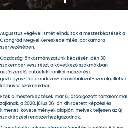
Augusztus végével ismét elindultak a mesterképzések a
Csongrád Megyei Kereskedelmi és Iparkamara
szervezésében.
Gazdasági önkormányzatunk képzésén idén 30
szakember vesz részt a következő szakmákban:
autószerelő, autóelektronikai műszerész,
gázfogyasztóberendezés- és csőhálózat-szerelő, illetve
kőműves szakmákban.
Ezek a mesterképzések már új, átdolgozott tartalommal
zajlanak, a 2020. július 28-án kihirdetett képzési és
kimeneti követelmények alapján, melyek teljesen az új
szakképzési rendszerhez igazodnak.
A megfelelő szakmai végzettséggel és legalább 5 éves