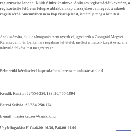
regisztrációs lapot a ’Küldés’ fülre kattintva. A sikeres regisztrációt követően, a
regisztrációs felületen felugró ablakban kap visszajelzést a megadott adatok
rögzítéséről. Amennyiben nem kap visszajelzést, ismételje meg a kitöltést!
Azok számára, akik a támogatást nem nyerik el, igyekszik a Csongrád Megyei
Kereskedelmi és Iparkamara rugalmas feltételek mellett a mestervizsgát és az arra
irányuló felkészítést megszervezni.
Felmerülő kérdéseivel kapcsolatban keresse munkatársainkat!
Kendik Renáta: 62/554-250/133, 30/455-1894
Forrai Szilvia: 62/554-250/174
E-mail: mesterkepzes@csmkik.hu
Ügyfélfogadás: H-Cs.:8.00-16.30, P.:8.00-14.00