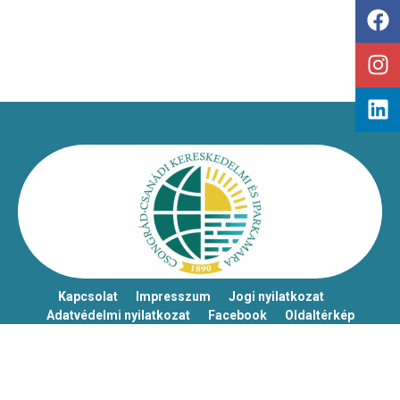
Kapcsolat
Impresszum
Jogi nyilatkozat
Adatvédelmi nyilatkozat
Facebook
Oldaltérkép
Csongrád-Csanádi Kereskedelmi és Iparkamara – @2026
Minden jog fenntartva!