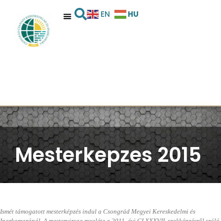
HU
EN
Mesterkepzes 2015
Ismét támogatott mesterképzés indul a Csongrád Megyei Kereskedelmi és
Iparkamaránál. A mestervizsga megléte a 2011. évi CLXXXVII. szakképzésről szóló