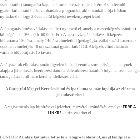
szakoktatók) támogatást kapjanak mesterképzés teljesítésére. Azon leendő
gyakorlati oktatók is bevonhatóak a programba, akik munkáltatója írásban
nyilatkozik, hogy 3 éven belül képzési tevékenységet kezd.
A támogatás önrész vállalása mellett nyerhető el, amely a mesterképzés számított
költségének 20%-a (kb. 60.000.- Ft.). A mestrevizsgára felkészítő képzés
időtartama 180 óra, amely 140 óra elméletből (pedagógia, vállalkozási ismeretek,
szakmai elmélet) és 40 óra szakmai gyakorlatból áll. A képzés elindulásának
várható időpontja 2015 tavasz.
A pályázatok elbírálása során figyelembe kell venni a sorrendiséget, amelynek
alapja a jelentkezés beérkezési dátuma. Jelentkezési határidő folyamatosan, amíg a
támogatásra fordítható keret rendelkezésre áll.
A Csongrád Megyei Kereskedelmi és Iparkamara már fogadja az előzetes
jelentkezéseket!
ERRE A
A regisztrációs lap kitöltésével jelezheti részvételi szándékát, amelyet
LINKRE
kattintva érhet el.
FONTOS!
A linkre kattintva töltse ki a felugró táblázatot, majd küldje el a