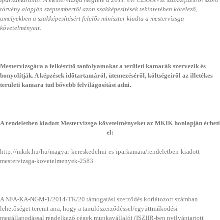
törvény alapján szeptembertől azon szakképesítések tekintetében kötelező,
amelyekben a szakképesítésért felelős miniszter kiadta a mestervizsga
követelményeit.
Mestervizsgára a felkészítő tanfolyamokat a területi kamarák szervezik és
bonyolítják. A képzések időtartamáról, ütemezéséről, költségeiről az illetékes
területi kamara tud bővebb felvilágosítást adni.
A rendeletben kiadott Mestervizsga követelményeket az MKIK honlapján érheti
el:
http://mkik.hu/hu/magyar-kereskedelmi-es-iparkamara/rendeletben-kiadott-
mestervizsga-kovetelmenyek-2583
A NFA-KA-NGM-1/2014/TK/20 támogatási szerződés korlátozott számban
lehetőséget teremt arra, hogy a tanulószerződéssel/együttműködési
megállapodással rendelkező cégek munkavállalói (ISZIIR-ben nyilvántartott