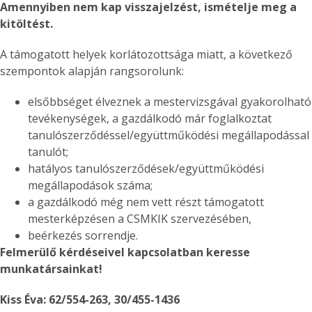
Amennyiben nem kap visszajelzést, ismételje meg a
kitöltést.
A támogatott helyek korlátozottsága miatt, a következő
szempontok alapján rangsorolunk:
elsőbbséget élveznek a mestervizsgával gyakorolható
tevékenységek, a gazdálkodó már foglalkoztat
tanulószerződéssel/együttműködési megállapodással
tanulót;
hatályos tanulószerződések/együttműködési
megállapodások száma;
a gazdálkodó még nem vett részt támogatott
mesterképzésen a CSMKIK szervezésében,
beérkezés sorrendje.
Felmerülő kérdéseivel kapcsolatban keresse
munkatársainkat!
Kiss Éva: 62/554-263, 30/455-1436