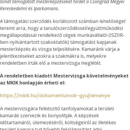
Ismét támogatott mesterképzéseket hirdet a Csongrád Megyei
Kereskedelmi és Iparkamara.
A
támogatási szerződés korlátozott számban lehetőséget
teremt arra, hogy a tanulószerződéssel/együttműködési
megállapodással rendelkező cégek munkavállalói (ISZIIR-
ben nyilvántartott szakoktatók) támogatást kapjanak
mesterképzés és vizsga teljesítésére. Kamaránk várja a
jelentkezéseket azokra a szakmákra is, melyekre
rendeletben írták elő a mestervizsga meglétét.
A rendeletben kiadott Mestervizsga követelményeket
az MKIK honlapján érheti el:
https://mkik.hu/dokumentumok-gyujtemenye
A mestervizsgára felkészítő tanfolyamokat a területi
kamarák szervezik és bonyolítják. A képzések
időtartamáról, ütemezéséről, költségeiről az illetékes
területi kamara tud bővebb felvilágosítást adni.