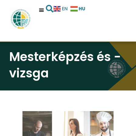
HU
EN
Mesterképzés és -
vizsga