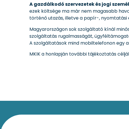
A gazdálkodó szervezetek és jogi személ
ezek költsége ma már nem magasabb havonta
történő utazás, illetve a papír-, nyomtatás
Magyarországon sok szolgáltató kínál minősí
szolgáltatás rugalmasságát, ügyféltámogatá
A szolgáltatások mind mobiltelefonon egy a
MKIK a honlapján további tájékoztatás célj