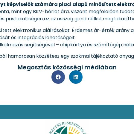
yt képviselők számára piaci alapú minősített elektr
, mint egy BKV-bérlet ára, viszont megfelelően tudatos 
i és postaköltségen ez az összeg gond nélkül megtakaríth
tett elektronikus aláírásokat. Érdemes ár-érték arány a
sát és integrációs lehetőségeit.
lkalmazás segítségével – chipkártya és számítógép nélk
ából hamarosan közzétesz egy szakmai tájékoztató anyago
Megosztás közösségi médiában