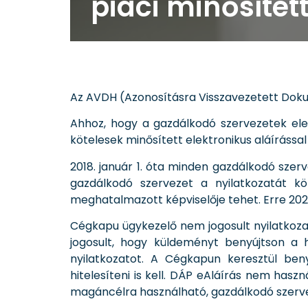
piaci minősítet
Az AVDH (Azonosításra Visszavezetett Dokum
Ahhoz, hogy a gazdálkodó szervezetek eleg
kötelesek minősített elektronikus aláírással
2018. január 1. óta minden gazdálkodó szerv
gazdálkodó szervezet a nyilatkozatát köt
meghatalmazott képviselője tehet. Erre 2025
Cégkapu ügykezelő nem jogosult nyilatkozat
jogosult, hogy küldeményt benyújtson a
nyilatkozatot. A Cégkapun keresztül beny
hitelesíteni is kell. DÁP eAláírás nem has
magáncélra használható, gazdálkodó szervez