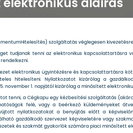
t elektronikus aláírás
entumHitelesítés) szolgáltatás véglegesen kivezetésre 
et tudjanak tenni az elektronikus kapcsolattartásra v
 rendelkezni.
ezet elektronikus ügyintézésre és kapcsolattartásra köt
eles hitelesíteni. Nyilatkozatot kizárólag a gazdálkod
. november 1. napjától kizárólag a minősített elektroniku
ot tenni, a Cégkapu egy kézbesítési szolgáltatás (akár
 hatóságok felé, vagy a beérkező küldeményeket át
újtott nyilatkozatokat a benyújtás előtt a képviselőn
ználható gazdálkodó szervezet képviseletére vagy szakm
etek és szakmát gyakorlók számára piaci minősített ele