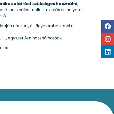
onikus aláírást szükséges használni,
felhasználás mellett az aláírás helyére
ató.
lapján dönteni, és figyelembe venni a
ül –, egyszerűen használhatóak.
t is.