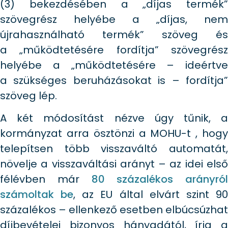
(3) bekezdésében a „díjas termék”
szövegrész helyébe a „díjas, nem
újrahasználható termék” szöveg és
a „működtetésére fordítja” szövegrész
helyébe a „működtetésére – ideértve
a szükséges beruházásokat is – fordítja”
szöveg lép.
A két módosítást nézve úgy tűnik, a
kormányzat arra ösztönzi a MOHU-t , hogy
telepítsen több visszaváltó automatát,
növelje a visszaváltási arányt – az idei első
félévben már
80 százalékos arányról
számoltak be
, az EU által elvárt szint 9
százalékos – ellenkező esetben elbúcsúzhat
díjbevételei bizonyos hányadától, írja a