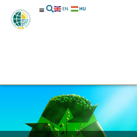
HU
EN