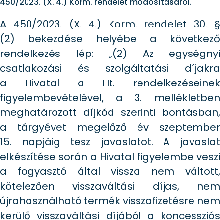
450/2023. (X. 4.) Korm. rendelet módosításáról.
A 450/2023. (X. 4.) Korm. rendelet 30. §
(2) bekezdése helyébe a következő
rendelkezés lép: „(2) Az egységnyi
csatlakozási és szolgáltatási díjakra
a Hivatal a Ht. rendelkezéseinek
figyelembevételével, a 3. mellékletben
meghatározott díjkód szerinti bontásban,
a tárgyévet megelőző év szeptember
15. napjáig tesz javaslatot. A javaslat
elkészítése során a Hivatal figyelembe veszi
a fogyasztó által vissza nem váltott,
kötelezően visszaváltási díjas, nem
újrahasználható termék visszafizetésre nem
kerülő visszaváltási díjából a koncessziós