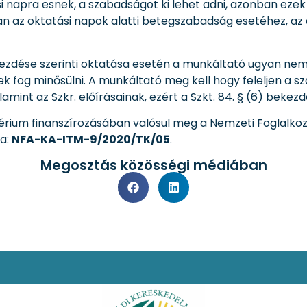
i napra esnek, a szabadságot ki lehet adni, azonban eze
óan az oktatási napok alatti betegszabadság esetéhez, az
kezdése szerinti oktatása esetén a munkáltató ugyan nem 
k fog minősülni. A munkáltató meg kell hogy feleljen a s
int az Szkr. előírásainak, ezért a Szkt. 84. § (6) bekezd
térium finanszírozásában valósul meg a Nemzeti Foglalkoz
ma:
NFA-KA-ITM-9/2020/TK/05
.
Megosztás közösségi médiában