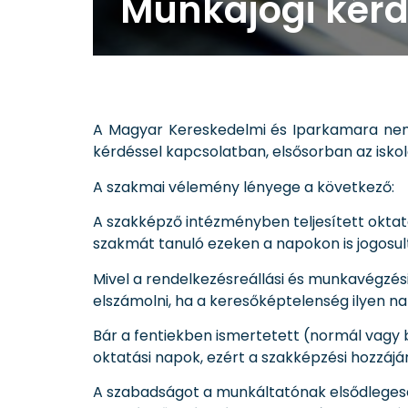
Munkajogi kér
A Magyar Kereskedelmi és Iparkamara nemr
kérdéssel kapcsolatban, elsősorban az isko
A szakmai vélemény lényege a következő:
A szakképző intézményben teljesített oktat
szakmát tanuló ezeken a napokon is jogosult
Mivel a rendelkezésreállási és munkavégzés
elszámolni, ha a keresőképtelenség ilyen na
Bár a fentiekben ismertetett (normál vag
oktatási napok, ezért a szakképzési hozzá
A szabadságot a munkáltatónak elsődlegesen 