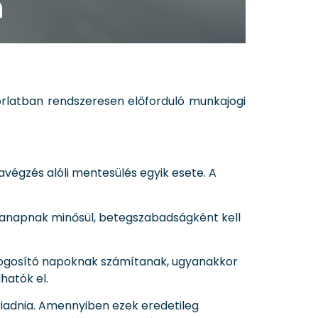
n
rlatban rendszeresen előforduló munkajogi
végzés alóli mentesülés egyik esete. A
nkanapnak minősül, betegszabadságként kell
jogosító napoknak számítanak, ugyanakkor
hatók el.
 kiadnia. Amennyiben ezek eredetileg