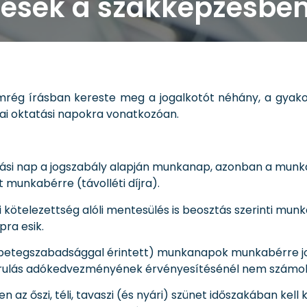
dések a szakképzésbe
ég írásban kereste meg a jogalkotót néhány, a gyako
lai oktatási napokra vonatkozóan.
ási nap a jogszabály alapján munkanap, azonban a munka
 munkabérre (távolléti díjra).
i kötelezettség alóli mentesülés is beosztás szerinti mu
pra esik.
y betegszabadsággal érintett) munkanapok munkabérre 
járulás adókedvezményének érvényesítésénél nem számol
az őszi, téli, tavaszi (és nyári) szünet időszakában kell