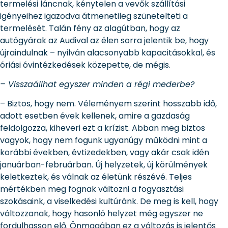
termelési láncnak, kénytelen a vevők szállítási
igényeihez igazodva átmenetileg szünetelteti a
termelését. Talán fény az alagútban, hogy az
autógyárak az Audival az élen sorra jelentik be, hogy
újraindulnak – nyilván alacsonyabb kapacitásokkal, és
óriási óvintézkedések közepette, de mégis.
– Visszaállhat egyszer minden a régi mederbe?
– Biztos, hogy nem. Véleményem szerint hosszabb idő,
adott esetben évek kellenek, amire a gazdaság
feldolgozza, kiheveri ezt a krízist. Abban meg biztos
vagyok, hogy nem fogunk ugyanúgy működni mint a
korábbi években, évtizedekben, vagy akár csak idén
januárban-februárban. Új helyzetek, új körülmények
keletkeztek, és válnak az életünk részévé. Teljes
mértékben meg fognak változni a fogyasztási
szokásaink, a viselkedési kultúránk. De meg is kell, hogy
változzanak, hogy hasonló helyzet még egyszer ne
fordulhasson elő. Önmagában ez a változás is jelentős