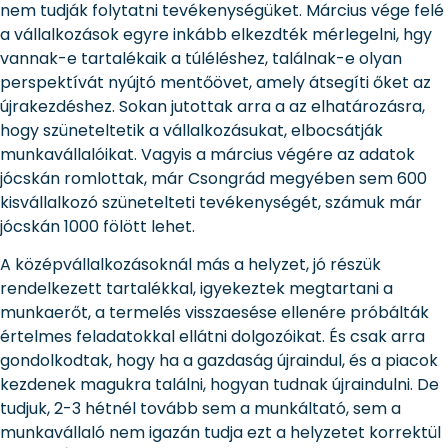
nem tudják folytatni tevékenységüket. Március vége felé
a vállalkozások egyre inkább elkezdték mérlegelni, hgy
vannak-e tartalékaik a túléléshez, találnak-e olyan
perspektívát nyújtó mentőövet, amely átsegíti őket az
újrakezdéshez. Sokan jutottak arra a az elhatározásra,
hogy szüneteltetik a vállalkozásukat, elbocsátják
munkavállalóikat. Vagyis a március végére az adatok
jócskán romlottak, már Csongrád megyében sem 600
kisvállalkozó szünetelteti tevékenységét, számuk már
jócskán 1000 fölött lehet.
A középvállalkozásoknál más a helyzet, jó részük
rendelkezett tartalékkal, igyekeztek megtartani a
munkaerőt, a termelés visszaesése ellenére próbálták
értelmes feladatokkal ellátni dolgozóikat. És csak arra
gondolkodtak, hogy ha a gazdaság újraindul, és a piacok
kezdenek magukra találni, hogyan tudnak újraindulni. De
tudjuk, 2-3 hétnél tovább sem a munkáltató, sem a
munkavállaló nem igazán tudja ezt a helyzetet korrektül