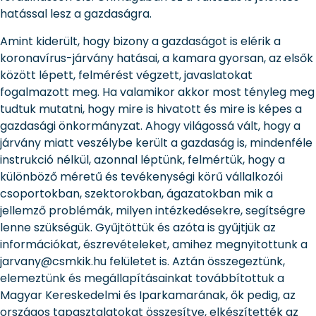
hatással lesz a gazdaságra.
Amint kiderült, hogy bizony a gazdaságot is elérik a
koronavírus-járvány hatásai, a kamara gyorsan, az elsők
között lépett, felmérést végzett, javaslatokat
fogalmazott meg. Ha valamikor akkor most tényleg meg
tudtuk mutatni, hogy mire is hivatott és mire is képes a
gazdasági önkormányzat. Ahogy világossá vált, hogy a
járvány miatt veszélybe került a gazdaság is, mindenféle
instrukció nélkül, azonnal léptünk, felmértük, hogy a
különböző méretű és tevékenységi körű vállalkozói
csoportokban, szektorokban, ágazatokban mik a
jellemző problémák, milyen intézkedésekre, segítségre
lenne szükségük. Gyűjtöttük és azóta is gyűjtjük az
információkat, észrevételeket, amihez megnyitottunk a
jarvany@csmkik.hu felületet is. Aztán összegeztünk,
elemeztünk és megállapításainkat továbbítottuk a
Magyar Kereskedelmi és Iparkamarának, ők pedig, az
országos tapasztalatokat összesítve, elkészítették az