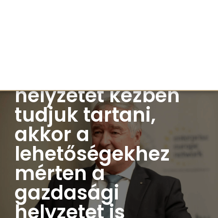
Nemesi Pál: Ha az
egészségügyi
helyzetet kézben
tudjuk tartani,
akkor a
lehetőségekhez
mérten a
gazdasági
helyzetet is