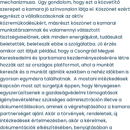
mechanizmusa. Úgy gondolom, hogy ezt a közvetítő
szerepet a kamara jó színvonalon látja el. Köszönet ezért
egyrészt a vállalkozásoknak az aktív
közreműködésükért, másrészt köszönet a kamarai
munkatársaimnak és valamennyi választott
tisztségviselőnek, akik minden energiájukat, tudásukat
beletették, beleteszik ebbe a szolgálatba. Jó érzés
amikor azt látjuk például, hogy a Csongrád Megyei
Kereskedelmi és Iparkamara kezdeményezésérére létre
hozzák azt az országos platformot, ahol a munkát
keresők és a munkát ajánlók ezekben a nehéz időkben is
gyorsan egymásra találhatnak. A mostani intézkedések
kapcsán most azt sürgetjük éppen, hogy lényegesen
egyszerűsítsenek a gazdaságvédelmi támogatások
igénybevételéhez szükséges adminisztráción illetve a
dokumentálásokon, aminek a végrehajtásához a kamara
partnerséget ajánl. Akár a törvények, rendeletek, új
intézkedések értelmezésben, akár a kérelmek,
dokumentációk elkészítésében, benyújtásában a