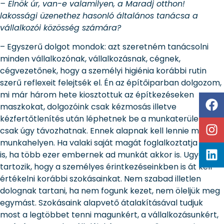
– Elnök úr, van-e valamilyen, a Maradj otthon!
lakossági üzenethez hasonló általános tanácsa a
vállalkozói közösség számára?
– Egyszerű dolgot mondok: azt szeretném tanácsolni
minden vállalkozónak, vállalkozásnak, cégnek,
cégvezetőnek, hogy a személyi higiénia korábbi rutin
szerű reflexeit felejtsék el. Én az építőiparban dolgozom,
mi már három hete kiosztottuk az építkezéseken
maszkokat, dolgozóink csak kézmosás illetve
kézfertőtlenítés után léphetnek be a munkaterületre, és
csak úgy távozhatnak. Ennek alapnak kell lennie minden
munkahelyen. Ha valaki saját magát foglalkoztatja akkor
is, ha több ezer embernek ad munkát akkor is. Ugyanide
tartozik, hogy a személyes érintkezéseinkben is át kell
értékelni korábbi szokásainkat. Nem szabad illetlen
dolognak tartani, ha nem fogunk kezet, nem öleljük meg
egymást. Szokásaink alapvető átalakításával tudjuk
most a legtöbbet tenni magunkért, a vállalkozásunkért,