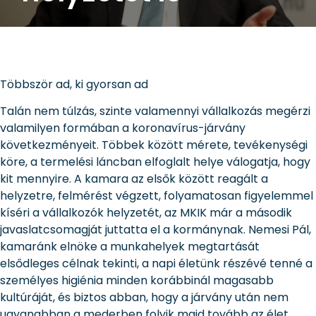
Többször ad, ki gyorsan ad
Talán nem túlzás, szinte valamennyi vállalkozás megérzi
valamilyen formában a koronavírus-járvány
következményeit. Többek között mérete, tevékenységi
köre, a termelési láncban elfoglalt helye válogatja, hogy
kit mennyire. A kamara az elsők között reagált a
helyzetre, felmérést végzett, folyamatosan figyelemmel
kíséri a vállalkozók helyzetét, az MKIK már a második
javaslatcsomagját juttatta el a kormánynak. Nemesi Pál,
kamaránk elnöke a munkahelyek megtartását
elsődleges célnak tekinti, a napi életünk részévé tenné a
személyes higiénia minden korábbinál magasabb
kultúráját, és biztos abban, hogy a járvány után nem
ugyanabban a mederben folyik majd tovább az élet,