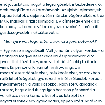
első javaslatcsomagot a legsürgősebb intézkedésekről,
amit megküldtek a kormánynak. Az újabb fejlemények,
tapasztalatok alapján aztán március végére elkészült az
MKIK második kríziscsomagja is. A címzettje ennek is a
kormány. A kamara véleményezte az első és második
gazdaságvédelmi akciótervet is.
– Mennyire volt foganatja a kamara javaslatainak?
– Egy része megvalósult. Volt jó néhány olyan kérdés – a
Csongrád Megyei Kereskedelmi és Iparkamara által
javasoltak között is -, amelyeket döntésekig tudtunk
vinni. És persze a folyamat fordítva is igaz, a
megszületett döntéseket, intézkedéseket, az azokban
rejlő lehetőségeket igyekszünk minél szélesebb körben
megismertetni a vállalkozókkal. Nagyszerű dolognak
tartom, hogy elindult egy igen hasznos párbeszéd a
vállalkozók és a kamara között, és létrejött az
egyeztetésnek egy gyakorlatias, éppen ezért hatékony