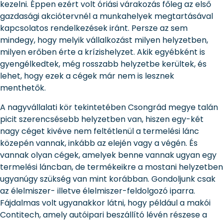
kezelni. Éppen ezért volt óriási várakozás főleg az első
gazdasági akciótervnél a munkahelyek megtartásával
kapcsolatos rendelkezések iránt. Persze az sem
mindegy, hogy melyik vállalkozást milyen helyzetben,
milyen erőben érte a krízishelyzet. Akik egyébként is
gyengélkedtek, még rosszabb helyzetbe kerültek, és
lehet, hogy ezek a cégek már nem is lesznek
menthetők.
A nagyvállalati kör tekintetében Csongrád megye talán
picit szerencsésebb helyzetben van, hiszen egy-két
nagy céget kivéve nem feltétlenül a termelési lánc
közepén vannak, inkább az elején vagy a végén. És
vannak olyan cégek, amelyek benne vannak ugyan egy
termelési láncban, de termékeikre a mostani helyzetben
ugyanúgy szükség van mint korábban. Gondoljunk csak
az élelmiszer- illetve élelmiszer-feldolgozó iparra.
Fájdalmas volt ugyanakkor látni, hogy például a makói
Contitech, amely autóipari beszállító lévén részese a