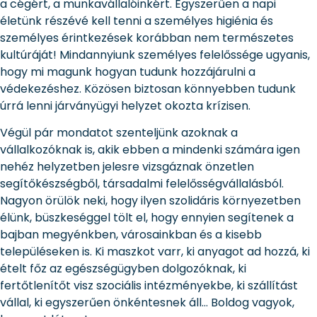
a cégért, a munkavállalóinkért. Egyszerűen a napi
életünk részévé kell tenni a személyes higiénia és
személyes érintkezések korábban nem természetes
kultúráját! Mindannyiunk személyes felelőssége ugyanis,
hogy mi magunk hogyan tudunk hozzájárulni a
védekezéshez. Közösen biztosan könnyebben tudunk
úrrá lenni járványügyi helyzet okozta krízisen.
Végül pár mondatot szenteljünk azoknak a
vállalkozóknak is, akik ebben a mindenki számára igen
nehéz helyzetben jelesre vizsgáznak önzetlen
segítőkészségből, társadalmi felelősségvállalásból.
Nagyon örülök neki, hogy ilyen szolidáris környezetben
élünk, büszkeséggel tölt el, hogy ennyien segítenek a
bajban megyénkben, városainkban és a kisebb
településeken is. Ki maszkot varr, ki anyagot ad hozzá, ki
ételt főz az egészségügyben dolgozóknak, ki
fertőtlenítőt visz szociális intézményekbe, ki szállítást
vállal, ki egyszerűen önkéntesnek áll… Boldog vagyok,