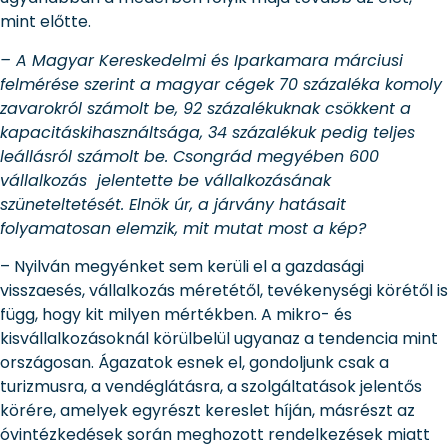
mint előtte.
– A Magyar Kereskedelmi és Iparkamara márciusi
felmérése szerint a magyar cégek 70 százaléka komoly
zavarokról számolt be, 92 százalékuknak csökkent a
kapacitáskihasználtsága, 34 százalékuk pedig teljes
leállásról számolt be. Csongrád megyében 600
vállalkozás jelentette be vállalkozásának
szüneteltetését. Elnök úr, a járvány hatásait
folyamatosan elemzik, mit mutat most a kép?
– Nyilván megyénket sem kerüli el a gazdasági
visszaesés, vállalkozás méretétől, tevékenységi körétől is
függ, hogy kit milyen mértékben. A mikro- és
kisvállalkozásoknál körülbelül ugyanaz a tendencia mint
országosan. Ágazatok esnek el, gondoljunk csak a
turizmusra, a vendéglátásra, a szolgáltatások jelentős
körére, amelyek egyrészt kereslet híján, másrészt az
óvintézkedések során meghozott rendelkezések miatt