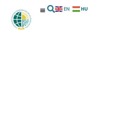
HU
EN