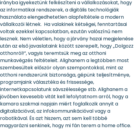
irányba igyekeztünk felkészíteni a vállalkozásokat, hogy
az informatikai rendszerek, a digitális technológiák
használata elengedhetetlen alapfeltétele a modern
vállalkozói létnek. Ha valakinek kétségei, fenntartásai
voltak ezekkel kapcsolatban, ezután valószínű nem
lesznek. Nem véletlen, hogy a járvány hazai megjelenése
után az első javaslataink között szerepelt, hogy „Dolgozz
otthonról!”, vagyis teremtsük meg az otthoni
munkavégzés feltételeit. Alighanem a legtöbben most
szembesültek először olyan szempontokkal, mint az
otthoni rendszerünk biztonsága, gépünk teljesítménye,
programjaink választéka és frissessége,
internetkapcsolatunk sávszélessége stb. Alighanem a
jövőben kevesebb vitát kell lefolytatnom arról, hogy a
kamara szakmai napjain miért foglalkozik annyit a
digitalizációval, az infokommunikációval vagy a
robotikával. És azt hiszem, azt sem kell többé
magyarázni senkinek, hogy mi fán terem a home office.