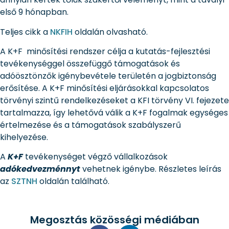
első 9 hónapban.
Teljes cikk a
NKFIH
oldalán olvasható.
A K+F minősítési rendszer célja a kutatás-fejlesztési
tevékenységgel összefüggő támogatások és
adóösztönzők igénybevétele területén a jogbiztonság
erősítése. A K+F minősítési eljárásokkal kapcsolatos
törvényi szintű rendelkezéseket a KFI törvény VI. fejezete
tartalmazza, így lehetővá válik a K+F fogalmak egységes
értelmezése és a támogatások szabályszerű
kihelyezése.
A
K+F
tevékenységet végző vállalkozások
adókedvezménnyt
vehetnek igénybe. Részletes leírás
az
SZTNH
oldalán található.
Megosztás közösségi médiában