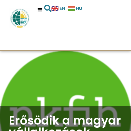
HU
EN
Erősödik a magyar