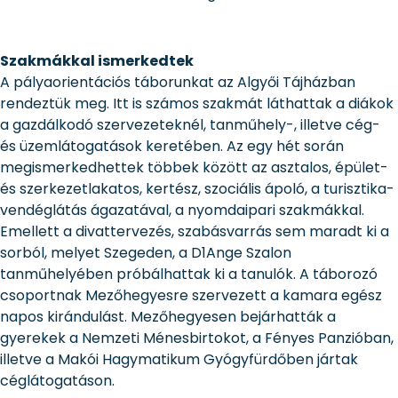
Szakmákkal ismerkedtek
A pályaorientációs táborunkat az Algyői Tájházban
rendeztük meg. Itt is számos szakmát láthattak a diákok
a gazdálkodó szervezeteknél, tanműhely-, illetve cég-
és üzemlátogatások keretében. Az egy hét során
megismerkedhettek többek között az asztalos, épület-
és szerkezetlakatos, kertész, szociális ápoló, a turisztika-
vendéglátás ágazatával, a nyomdaipari szakmákkal.
Emellett a divattervezés, szabásvarrás sem maradt ki a
sorból, melyet Szegeden, a D1Ange Szalon
tanműhelyében próbálhattak ki a tanulók. A táborozó
csoportnak Mezőhegyesre szervezett a kamara egész
napos kirándulást. Mezőhegyesen bejárhatták a
gyerekek a Nemzeti Ménesbirtokot, a Fényes Panzióban,
illetve a Makói Hagymatikum Gyógyfürdőben jártak
céglátogatáson.