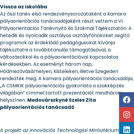
Vissza az iskolába
Az őszi tanév első rendezvénysorozataként a kamara
pályaorientációs tanácsadójaként részt vettem a VI.
Pályaorientációs Tanévnyitó és Szakmai Tájékoztatón. A
hetedik és nyolcadik osztályos osztályfőnököket segítő
programok az érdeklődő pedagógusokat kívánja
tájékoztatni a továbbtanulás támogatásával, a
változásokkal és a pályaorientációval kapcsolatos
kérdésekben. Az eseményt három nap,
Hódmezővásárhelyen, Kisteleken, illetve Szegeden
rendezték meg. A kamara pályaorientációs tanácsadója,
„A CSMKIK pályaorientációs gyakorlata a szakképzés
világában” címmel tartott prezentációt mindhárom
helyszínen.
Medovárszkyné Szeles Zita
pályaorientációs tanácsadó
A projekt az Innovációs Technológiai Minisztérium