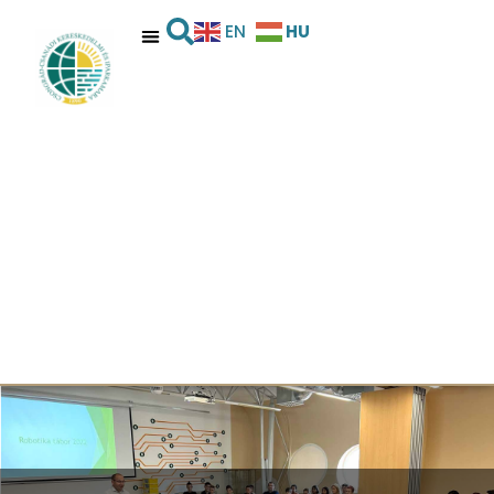
HU
EN