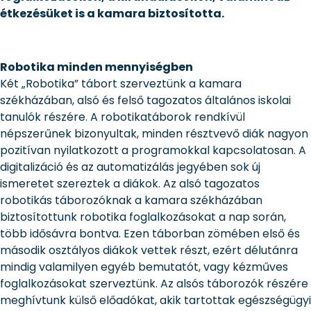
étkezésüket is a kamara biztosította.
Robotika minden mennyiségben
Két „Robotika” tábort szerveztünk a kamara
székházában, alsó és felső tagozatos általános iskolai
tanulók részére. A robotikatáborok rendkívül
népszerűnek bizonyultak, minden résztvevő diák nagyon
pozitívan nyilatkozott a programokkal kapcsolatosan. A
digitalizáció és az automatizálás jegyében sok új
ismeretet szereztek a diákok. Az alsó tagozatos
robotikás táborozóknak a kamara székházában
biztosítottunk robotika foglalkozásokat a nap során,
több idősávra bontva. Ezen táborban zömében első és
második osztályos diákok vettek részt, ezért délutánra
mindig valamilyen egyéb bemutatót, vagy kézműves
foglalkozásokat szerveztünk. Az alsós táborozók részére
meghívtunk külső előadókat, akik tartottak egészségügyi