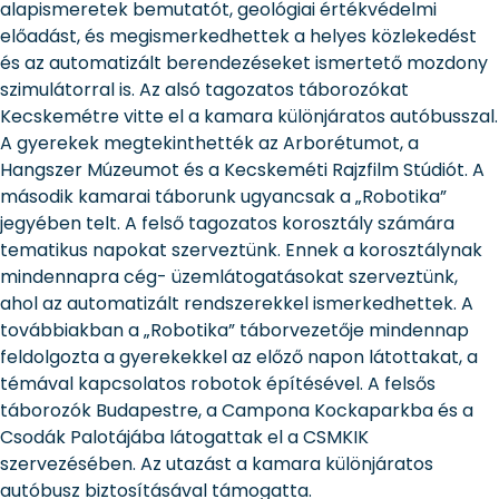
alapismeretek bemutatót, geológiai értékvédelmi
előadást, és megismerkedhettek a helyes közlekedést
és az automatizált berendezéseket ismertető mozdony
szimulátorral is. Az alsó tagozatos táborozókat
Kecskemétre vitte el a kamara különjáratos autóbusszal.
A gyerekek megtekinthették az Arborétumot, a
Hangszer Múzeumot és a Kecskeméti Rajzfilm Stúdiót. A
második kamarai táborunk ugyancsak a „Robotika”
jegyében telt. A felső tagozatos korosztály számára
tematikus napokat szerveztünk. Ennek a korosztálynak
mindennapra cég- üzemlátogatásokat szerveztünk,
ahol az automatizált rendszerekkel ismerkedhettek. A
továbbiakban a „Robotika” táborvezetője mindennap
feldolgozta a gyerekekkel az előző napon látottakat, a
témával kapcsolatos robotok építésével. A felsős
táborozók Budapestre, a Campona Kockaparkba és a
Csodák Palotájába látogattak el a CSMKIK
szervezésében. Az utazást a kamara különjáratos
autóbusz biztosításával támogatta.