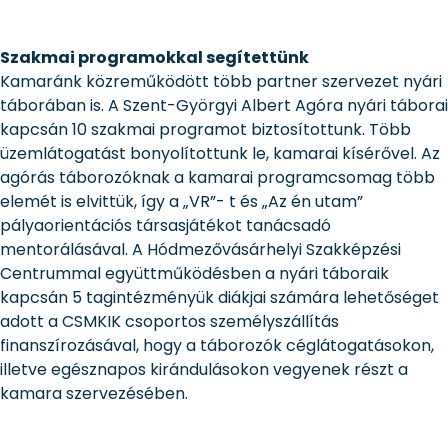
Szakmai programokkal segítettünk
Kamaránk közreműködött több partner szervezet nyári
táborában is. A Szent-Györgyi Albert Agóra nyári táborai
kapcsán 10 szakmai programot biztosítottunk. Több
üzemlátogatást bonyolítottunk le, kamarai kísérővel. Az
agórás táborozóknak a kamarai programcsomag több
elemét is elvittük, így a „VR”- t és „Az én utam”
pályaorientációs társasjátékot tanácsadó
mentorálásával. A Hódmezővásárhelyi Szakképzési
Centrummal együttműködésben a nyári táboraik
kapcsán 5 tagintézményük diákjai számára lehetőséget
adott a CSMKIK csoportos személyszállítás
finanszírozásával, hogy a táborozók céglátogatásokon,
illetve egésznapos kirándulásokon vegyenek részt a
kamara szervezésében.