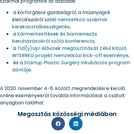
szakmai programok az alábbiak:
a körforgásos gazdaságról, a műanyagok
életciklusáról szóló
nemzetközi szakmai
kerekasztalbeszélgetés
,
a
kármentesítések és barnamezős
beruházásokról szóló konferencia
,
a
Tid(y)Up! élővizek megtisztítását célul kitűző
INTERREG projekt nemzetközi kick-off eseménye
,
és a
Startup Plastic Surgery inkubációs program
döntője
.
A 2020. november 4-6. között megrendezésre kerülő
online eseményekről további információkat a csatolt
anyagban találhat.
Megosztás közösségi médiában