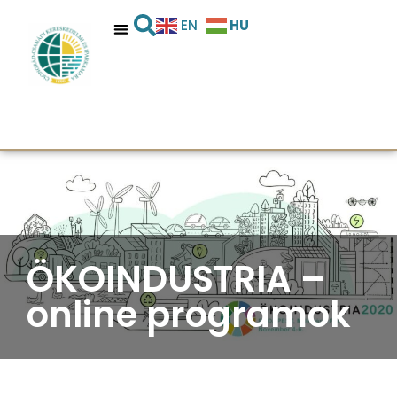
HU
EN
ÖKOINDUSTRIA –
online programok