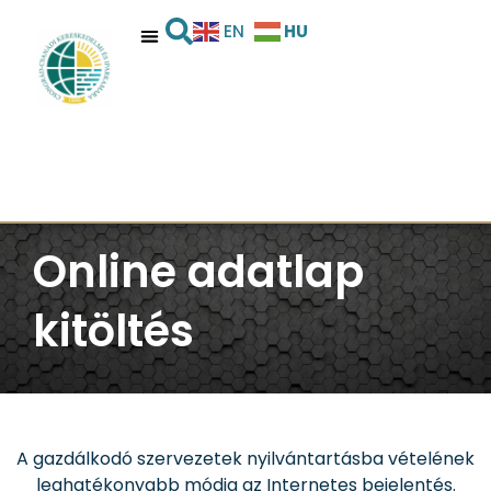
HU
EN
Online adatlap
kitöltés
A gazdálkodó szervezetek nyilvántartásba vételének
leghatékonyabb módja az Internetes bejelentés.