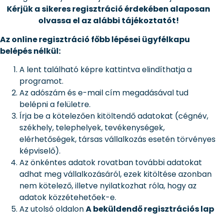
Kérjük a sikeres regisztráció érdekében alaposan
olvassa el az alábbi tájékoztatót!
Az online regisztráció főbb lépései ügyfélkapu
belépés nélkül:
A lent található képre kattintva elindíthatja a
programot.
Az adószám és e-mail cím megadásával tud
belépni a felületre.
Írja be a kötelezően kitöltendő adatokat (cégnév,
székhely, telephelyek, tevékenységek,
elérhetőségek, társas vállalkozás esetén törvényes
képviselő).
Az önkéntes adatok rovatban további adatokat
adhat meg vállalkozásáról, ezek kitöltése azonban
nem kötelező, illetve nyilatkozhat róla, hogy az
adatok közzétehetőek-e.
Az utolsó oldalon
A beküldendő regisztrációs lap