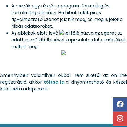
A mezők egy részét a program formailag és
tartalmilag ellenőrzi. Ha hibát talál, piros
figyelmeztető üzenet jelenik meg, és meg is jelöli a
hibás adatsorokat.
Az ablakok előtt levő
jel főlé húzva az egeret az
adott mező kitöltésével kapcsolatos információkat
tudhat meg.
Amennyiben valamilyen okból nem sikerül az on-line
regisztráció, akkor
töltse le
a kinyomtatható és kézze
kitölthető űrlapunkat.