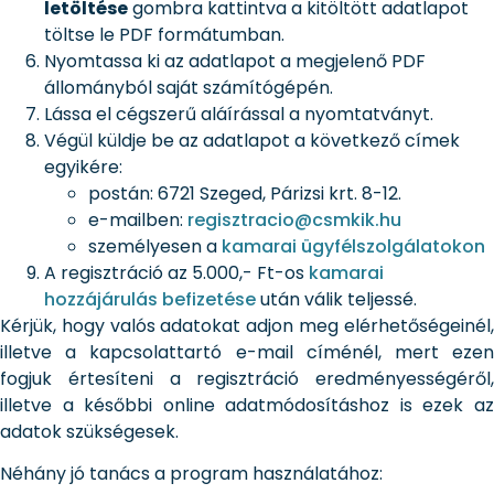
letöltése
gombra kattintva a kitöltött adatlapot
töltse le PDF formátumban.
Nyomtassa ki az adatlapot a megjelenő PDF
állományból saját számítógépén.
Lássa el cégszerű aláírással a nyomtatványt.
Végül küldje be az adatlapot a következő címek
egyikére:
postán: 6721 Szeged, Párizsi krt. 8-12.
e-mailben:
regisztracio@csmkik.hu
személyesen a
kamarai ügyfélszolgálatokon
A regisztráció az 5.000,- Ft-os
kamarai
hozzájárulás befizetése
után válik teljessé.
Kérjük, hogy valós adatokat adjon meg elérhetőségeinél,
illetve a kapcsolattartó e-mail címénél, mert ezen
fogjuk értesíteni a regisztráció eredményességéről,
illetve a későbbi online adatmódosításhoz is ezek az
adatok szükségesek.
Néhány jó tanács a program használatához: