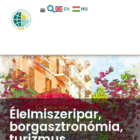
HU
EN
Élelmiszeripar,
borgasztronómia,
turizmus,