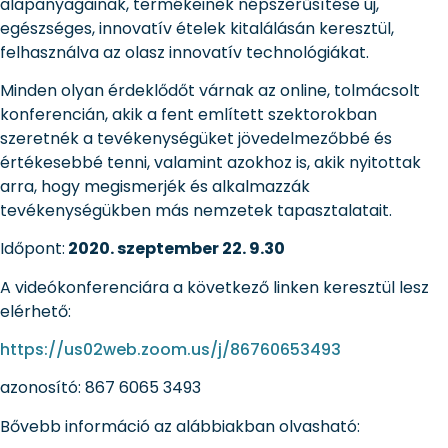
alapanyagainak, termékeinek népszerűsítése új,
egészséges, innovatív ételek kitalálásán keresztül,
felhasználva az olasz innovatív technológiákat.
Minden olyan érdeklődőt várnak az online, tolmácsolt
konferencián, akik a fent említett szektorokban
szeretnék a tevékenységüket jövedelmezőbbé és
értékesebbé tenni, valamint azokhoz is, akik nyitottak
arra, hogy megismerjék és alkalmazzák
tevékenységükben más nemzetek tapasztalatait.
Időpont:
2020. szeptember 22. 9.30
A videókonferenciára a következő linken keresztül lesz
elérhető:
https://us02web.zoom.us/j/86760653493
azonosító: 867 6065 3493
Bővebb információ az alábbiakban olvasható: