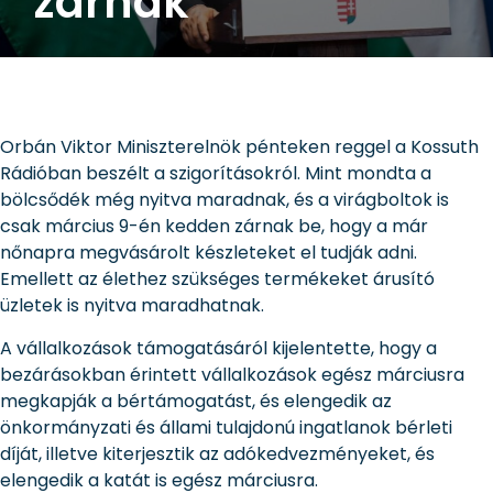
zárnak
Orbán Viktor Miniszterelnök pénteken reggel a Kossuth
Rádióban beszélt a szigorításokról. Mint mondta a
bölcsődék még nyitva maradnak, és a virágboltok is
csak március 9-én kedden zárnak be, hogy a már
nőnapra megvásárolt készleteket el tudják adni.
Emellett az élethez szükséges termékeket árusító
üzletek is nyitva maradhatnak.
A vállalkozások támogatásáról kijelentette, hogy a
bezárásokban érintett vállalkozások egész márciusra
megkapják a bértámogatást, és elengedik az
önkormányzati és állami tulajdonú ingatlanok bérleti
díját, illetve kiterjesztik az adókedvezményeket, és
elengedik a katát is egész márciusra.