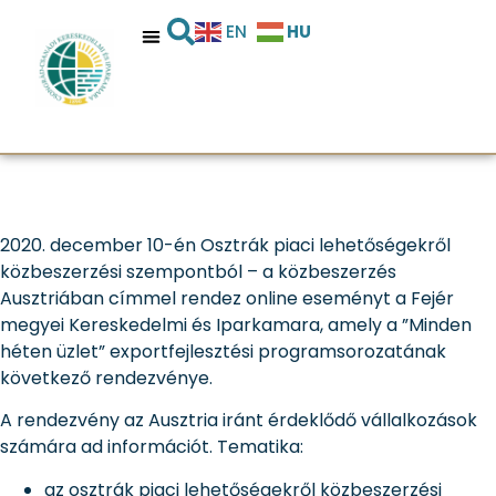
közbeszerzési
HU
EN
szempontból –
webinárium
2020. december 10-én Osztrák piaci lehetőségekről
közbeszerzési szempontból – a közbeszerzés
Ausztriában címmel rendez online eseményt a Fejér
megyei Kereskedelmi és Iparkamara, amely a ”Minden
héten üzlet” exportfejlesztési programsorozatának
következő rendezvénye.
A rendezvény az Ausztria iránt érdeklődő vállalkozások
számára ad információt. Tematika:
az osztrák piaci lehetőségekről közbeszerzési