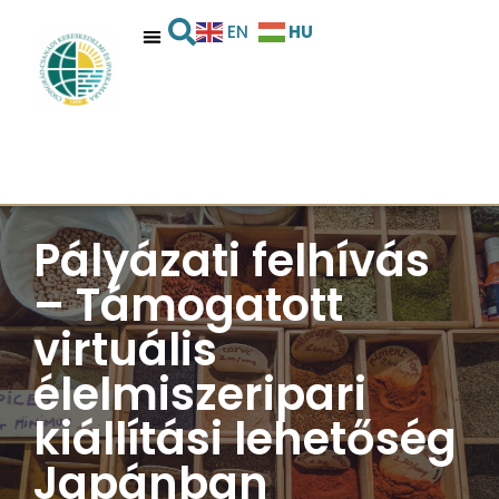
HU
EN
Pályázati felhívás
– Támogatott
virtuális
élelmiszeripari
kiállítási lehetőség
Japánban