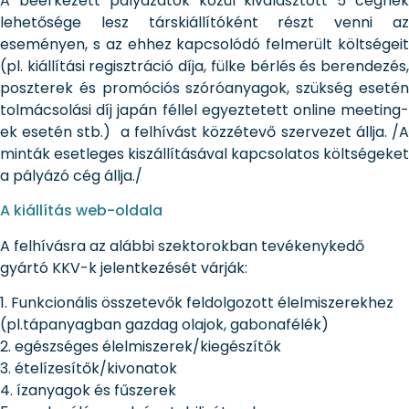
A beérkezett pályázatok közül kiválasztott 5 cégnek
lehetősége lesz társkiállítóként részt venni az
eseményen, s az ehhez kapcsolódó felmerült költségeit
(pl. kiállítási regisztráció díja, fülke bérlés és berendezés,
poszterek és promóciós szóróanyagok, szükség esetén
tolmácsolási díj japán féllel egyeztetett online meeting-
ek esetén stb.) a felhívást közzétevő szervezet állja. /A
minták esetleges kiszállításával kapcsolatos költségeket
a pályázó cég állja./
A kiállítás web-oldala
A felhívásra az alábbi szektorokban tevékenykedő
gyártó KKV-k jelentkezését várják:
1. Funkcionális összetevők feldolgozott élelmiszerekhez
(pl.tápanyagban gazdag olajok, gabonafélék)
2. egészséges élelmiszerek/kiegészítők
3. ételízesítők/kivonatok
4. ízanyagok és fűszerek