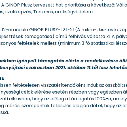
. A GINOP Plusz tervezett hat prioritása a következő: Váll
tás, szakképzés; Turizmus, örökségvédelem.
12-én induló GINOP PLUSZ-1.2.1-21 (A mikro-, kis- és közé
jlesztések támogatása) című felhívás váltotta ki. A pályá
izonyos feltételek mellett (minimum 3 fő statisztikai lét
mekben igényelt támogatás elérte a rendelkezésre álló
benyújtási szakaszban 2021. október 11.től lesz lehet
ás
iszen feltételesen visszatérítendőként indul: az összkö
yességi célok elérése esetén részben vagy egészben át
ázati ciklusban, hogy az előleg a támogatás 100%-a, amel
g mérési szempontok teljesülés alapján dől el, hogy az 
ssá.