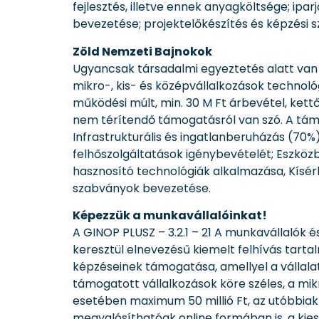
fejlesztés, illetve ennek anyagköltsége; ip
bevezetése; projektelőkészítés és képzési s
Zöld Nemzeti Bajnokok
Ugyancsak társadalmi egyeztetés alatt van j
mikro-, kis- és középvállalkozások technológ
működési múlt, min. 30 M Ft árbevétel, kettős 
nem térítendő támogatásról van szó. A tám
Infrastrukturális és ingatlanberuházás (70%
felhőszolgáltatások igénybevételét; Eszköz
hasznosító technológiák alkalmazása, Kísérle
szabványok bevezetése.
Képezzük a munkavállalóinkat!
A GINOP PLUSZ – 3.2.1 – 21 A munkavállalók
keresztül elnevezésű kiemelt felhívás tartal
képzéseinek támogatása, amellyel a vállala
támogatott vállalkozások köre széles, a mik
esetében maximum 50 millió Ft, az utóbbiakn
megvalósíthatóak online formában is, a kie