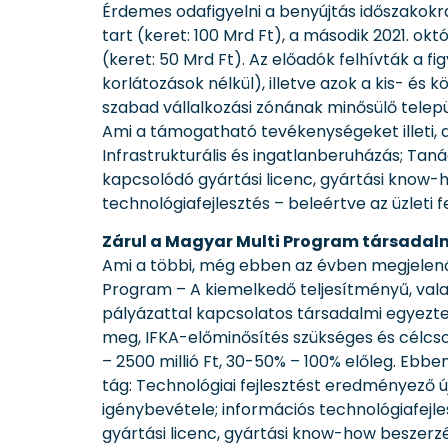
Érdemes odafigyelni a benyújtás időszakokra is
tart (keret: 100 Mrd Ft), a második 2021. októ
(keret: 50 Mrd Ft). Az előadók felhívták a f
korlátozások nélkül), illetve azok a kis- és
szabad vállalkozási zónának minősülő telepü
Ami a támogatható tevékenységeket illeti, 
Infrastrukturális és ingatlanberuházás; Tan
kapcsolódó gyártási licenc, gyártási know-
technológiafejlesztés – beleértve az üzleti 
Zárul a Magyar Multi Program társadalm
Ami a többi, még ebben az évben megjelenő GI
Program – A kiemelkedő teljesítményű, val
pályázattal kapcsolatos társadalmi egyezteté
meg, IFKA-előminősítés szükséges és célcso
– 2500 millió Ft, 30-50% – 100% előleg. Ebbe
tág: Technológiai fejlesztést eredményező ú
igénybevétele; információs technológiafejl
gyártási licenc, gyártási know-how beszerzé