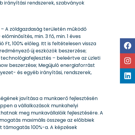
éb irányítási rendszerek, szabványok
ok” – A zöldgazdaság területén működő
lőminősítés, min. 3 fő, min. 1 éves
Ft, 100% előleg. Itt is feltételesen vissza
eredményező új eszközök beszerzése;
technológiafejlesztés – beleértve az üzleti
how beszerzése; Megújuló energiaforrást
yezet- és egyéb irányítási, rendszerek,
ségének javítása a munkaerő fejlesztésén
 éppen a vállalkozások munkahelyi
thatnak meg munkavállalóik fejlesztésére. A
 támogatás maximális összege az előbbiek
télt támogatás 100%-a. A képzések