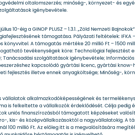
arjogvédelmi oltalomszerzés; minőség-, környezet- és egy
zolgáltatások igénybevétele.
úlius 10-éig a GINOP PLUSZ – 1.3.1. „Zöld Nemzeti Bajnok
iafejlesztésének támogatása. Pályázati feltételek: IFKA – e
könyvvitel. A támogatás mértéke 20 millió Ft – 1500 millió 
ogatható tevékenységek köre: Technológiai fejlesztést 
); Tanácsadási szolgáltatások igénybevétele; Információs 
beszerzéshez kapcsolódó gyártási licenc, gyártási know-
ti fejlesztés illetve ennek anyagköltsége; Minőség-, körn
 és vállalatok alkalmazkodóképességének és termelékeny
ma is felkeltette a vállalkozók érdeklődését. Célja pedig
tok uniós finanszírozásból támogatott képzéseket valósí
ro-, kis- és középvállalkozásoktól a nagyvállalatokig. A
ál 100 millió Ft. Az előleg itt is a megvalósítására megí
ső munkaidőre bértámogatás is igényelhető.