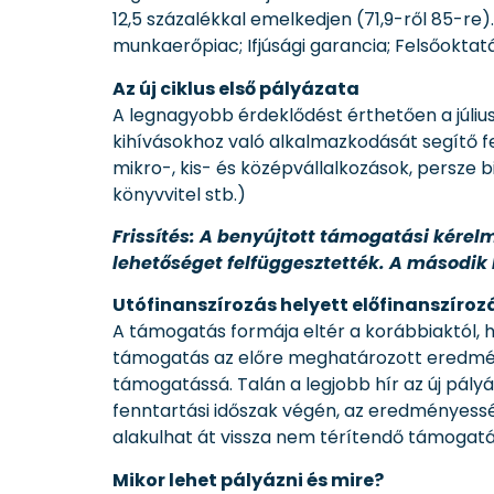
12,5 százalékkal emelkedjen (71,9-ről 85-re)
munkaerőpiac; Ifjúsági garancia; Felsőokta
Az új ciklus első pályázata
A legnagyobb érdeklődést érthetően a július 
kihívásokhoz való alkalmazkodását segítő fe
mikro-, kis- és középvállalkozások, persze b
könyvvitel stb.)
Frissítés: A benyújtott támogatási kérel
lehetőséget felfüggesztették. A második 
Utófinanszírozás helyett előfinanszíroz
A támogatás formája eltér a korábbiaktól, h
támogatás az előre meghatározott eredmén
támogatássá. Talán a legjobb hír az új pály
fenntartási időszak végén, az eredményessé
alakulhat át vissza nem térítendő támogatá
Mikor lehet pályázni és mire?