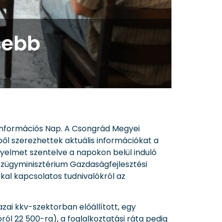
sebb
 Információs Nap. A Csongrád Megyei
l szerezhettek aktuális információkat a
igyelmet szentelve a napokon belül induló
nzügyminisztérium Gazdaságfejlesztési
kal kapcsolatos tudnivalókról az
zai kkv-szektorban előállított, egy
ról 22 500-ra), a foglalkoztatási ráta pedig