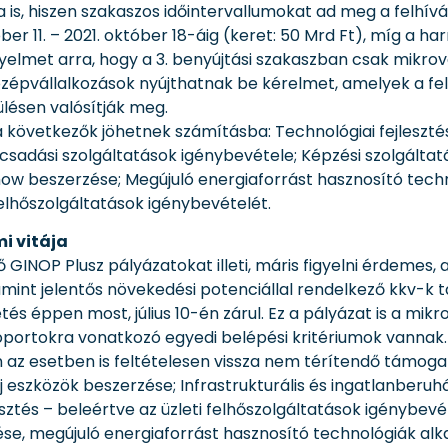
, hiszen szakaszos időintervallumokat ad meg a felhívás. Az 
ber 11. – 2021. október 18-áig (keret: 50 Mrd Ft), míg a har
igyelmet arra, hogy a 3. benyújtási szakaszban csak mikrov
 középvállalkozások nyújthatnak be kérelmet, amelyek a fe
lésen valósítják meg.
a következők jöhetnek számításba: Technológiai fejleszt
ácsadási szolgáltatások igénybevétele; Képzési szolgált
how beszerzése; Megújuló energiaforrást hasznosító tech
felhőszolgáltatások igénybevételét.
i vitája
NOP Plusz pályázatokat illeti, máris figyelni érdemes, az
amint jelentős növekedési potenciállal rendelkező kkv-
s éppen most, július 10-én zárul. Ez a pályázat is a mikr
portokra vonatkozó egyedi belépési kritériumok vannak. 
n az esetben is feltételesen vissza nem térítendő támogat
j eszközök beszerzése; Infrastrukturális és ingatlanberuh
esztés – beleértve az üzleti felhőszolgáltatások igénybe
se, megújuló energiaforrást hasznosító technológiák alka