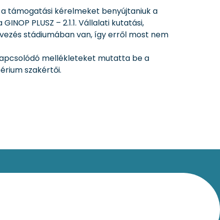
t a támogatási kérelmeket benyújtaniuk a
INOP PLUSZ – 2.1.1. Vállalati kutatási,
rvezés stádiumában van, így erről most nem
kapcsolódó mellékleteket mutatta be a
érium szakértői.