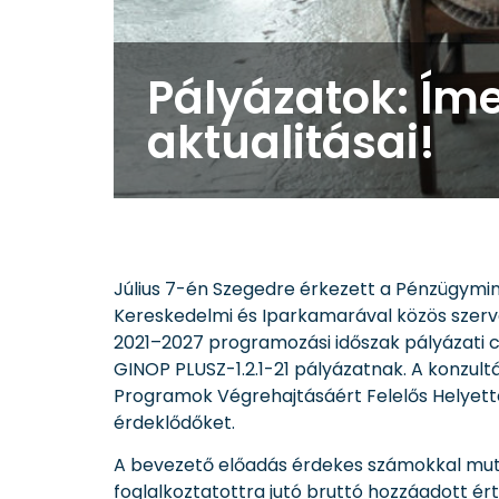
Pályázatok: Íme
aktualitásai!
Július 7-én Szegedre érkezett a Pénzügymin
Kereskedelmi és Iparkamarával közös szerv
2021–2027 programozási időszak pályázati cél
GINOP PLUSZ-1.2.1-21 pályázatnak. A konzul
Programok Végrehajtásáért Felelős Helyette
érdeklődőket.
A bevezető előadás érdekes számokkal mutatt
foglalkoztatottra jutó bruttó hozzáadott ért