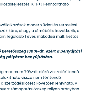
alkozásfejlesztés; K+F+I; Fenntartható
pvállalkozások modern üzleti és termelési
zók köre, ahogy a címéből is következik, a
szám, legalább 1 éves működési múlt, kettős
 keretösszeg 130 %-át, ezért a benyújtási
őság pályázat benyújtására.
ltség maximum 70%-át elérő visszatérítendő
alakítható vissza nem térítendő
y a szerződéskötést követően lehívható. A
elnyert támogatási összeg milyen arányban