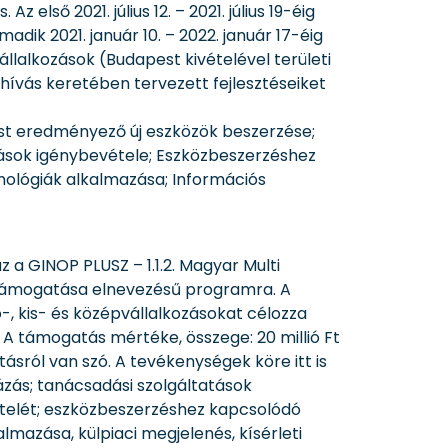
első 2021. július 12. – 2021. július 19-éig
madik 2021. január 10. – 2022. január 17-éig
állalkozások (Budapest kivételével területi
lhívás keretében tervezett fejlesztéseiket
ést eredményező új eszközök beszerzése;
atások igénybevétele; Eszközbeszerzéshez
nológiák alkalmazása; Információs
 a GINOP PLUSZ – 1.1.2. Magyar Multi
k támogatása elnevezésű programra. A
o-, kis- és középvállalkozásokat célozza
A támogatás mértéke, összege: 20 millió Ft
ásról van szó. A tevékenységek köre itt is
ázás; tanácsadási szolgáltatások
vételét; eszközbeszerzéshez kapcsolódó
lmazása, külpiaci megjelenés, kísérleti