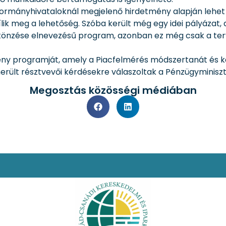
a kormányhivataloknál megjelenő hirdetmény alapján lehe
ik meg a lehetőség. Szóba került még egy idei pályázat, a G
sztönzése elnevezésű program, azonban ez még csak a te
ény programját, amely a Piacfelmérés módszertanát és 
rült résztvevői kérdésekre válaszoltak a Pénzügyminiszt
Megosztás közösségi médiában