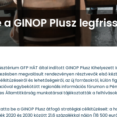
 a GINOP Plusz legfris
isztérium GFP HÁT által indított GINOP Plusz Kihelyezett
ezésben megvalósult rendezvényen résztvevők első kézbő
kitűzéseiről és lehetőségeiről, az új forrásokról, külön f
tációval egybekötött regionális információs fórumon a Pé
s Államtitkárság munkatársai tájékoztatták a felhívások
a be a GINOP Plusz átfogó stratégiai célkitűzéseit: a ha
ék 2020 és 2030 között 21,6 százalékkal nőjön (18 500 euró