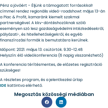
Pénz a jövőért – Éljünk a támogatott forrásokkal!
címmel rendez regionális videó-roadshowt május 13-án
a Piac & Profit, kamaránk kiemelt szakmai
partnerségével. A kkv-döntéshozóknak szóló
eseményen szó lesz gazdaságvédelmi intézkedésekről,
pályázati-, és hitellehetőségekről, és egyéb
finanszírozási formák is bemutatásra kerülnek.
Időpont: 2
021.
május 13
. csütörtök. 9.30–12.48
Helyszín: élő videókonferencia (6 napig visszanézhető)
A konferencia térítésmentes, de előzetes regisztráció
szükséges!
A részletes program, és a jelentkezési űrlap
IDE
kattintva elérhető.
Megosztás közösségi médiában