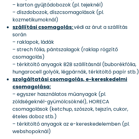
– karton gyűjtődobozok (pl. tejeknél)
– díszdobozok, díszcsomagolások (pl.
kozmetikumoknál)
szállítási csomagolás:
védi az árut a szállítás
során
– raklapok, ládák
– strech fólia, pántszalagok (raklap rögzítő
csomagolás)
– térkitöltő anyagok B2B szállításnál (buborékfólia,
hungarocell golyók, légpárnák, térkitöltő papír stb.)
szolgáltatási csomagolás, e-kereskedelmi
csomagolása:
– egyszer használatos műanyagok (pl.
zöldségeknél-gyümölcsöknél), HORECA
csomagolások (ketchup, szószok, tejszín, cukor,
ételes doboz stb.)
– térkitöltő anyagok az e-kereskedelemben (pl.
webshopoknál)