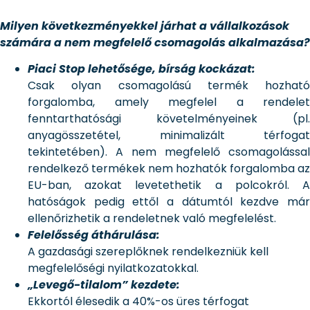
Milyen következményekkel járhat a vállalkozások
számára a nem megfelelő csomagolás alkalmazása?
Piaci Stop lehetősége, bírság kockázat:
Csak olyan csomagolású termék hozható
forgalomba, amely megfelel a rendelet
fenntarthatósági követelményeinek (pl.
anyagösszetétel, minimalizált térfogat
tekintetében). A nem megfelelő csomagolással
rendelkező termékek nem hozhatók forgalomba az
EU-ban, azokat levetethetik a polcokról. A
hatóságok pedig ettől a dátumtól kezdve már
ellenőrizhetik a rendeletnek való megfelelést.
Felelősség áthárulása:
A gazdasági szereplőknek rendelkezniük kell
megfelelőségi nyilatkozatokkal.
„Levegő-tilalom” kezdete:
Ekkortól élesedik a 40%-os üres térfogat