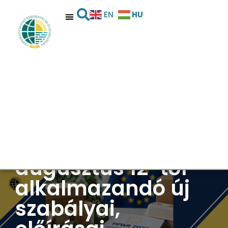
HU
EN
PPWR 2026 – Az EU
csomagolásról és
csomagolási
hulladékról szóló
rendeletének 2026.
augusztus 12-től
alkalmazandó új
szabályai,