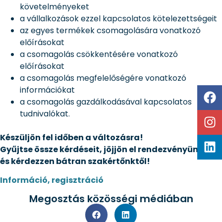
követelményeket
a vállalkozások ezzel kapcsolatos kötelezettségeit
az egyes termékek csomagolására vonatkozó
előírásokat
a csomagolás csökkentésére vonatkozó
előírásokat
a csomagolás megfelelőségére vonatkozó
információkat
a csomagolás gazdálkodásával kapcsolatos
tudnivalókat.
Készüljön fel időben a változásra!
Gyűjtse össze kérdéseit, jöjjön el rendezvényünkre
és kérdezzen bátran szakértőnktől!
Információ, regisztráció
Megosztás közösségi médiában