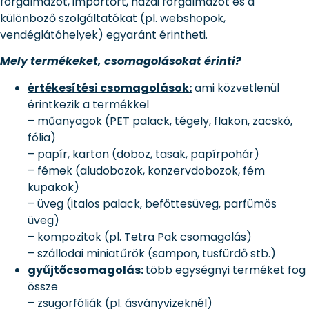
forgalmazót, importőrt, hazai forgalmazót és a
különböző szolgáltatókat (pl. webshopok,
vendéglátóhelyek) egyaránt érintheti.
Mely termékeket, csomagolásokat érinti?
értékesítési csomagolások:
ami közvetlenül
érintkezik a termékkel
– műanyagok (PET palack, tégely, flakon, zacskó,
fólia)
– papír, karton (doboz, tasak, papírpohár)
– fémek (aludobozok, konzervdobozok, fém
kupakok)
– üveg (italos palack, befőttesüveg, parfümös
üveg)
– kompozitok (pl. Tetra Pak csomagolás)
– szállodai miniatűrök (sampon, tusfürdő stb.)
gyűjtőcsomagolás:
több egységnyi terméket fog
össze
– zsugorfóliák (pl. ásványvizeknél)