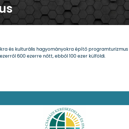
us
a és kulturális hagyományokra építő programturizmus é
rről 600 ezerre nőtt, ebből 100 ezer külföldi.