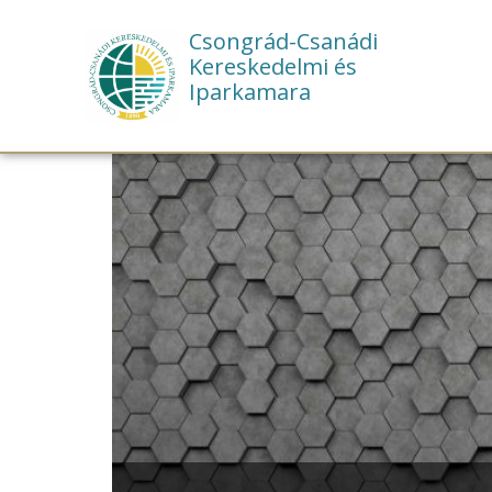
Csongrád-Csanádi
Kereskedelmi és
Iparkamara