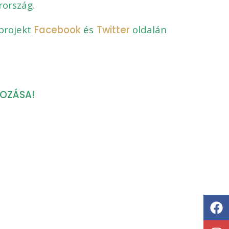
arország.
projekt
Facebook
és
Twitter
oldalán
KOZÁSA!