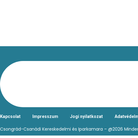
Kapcsolat
Impresszum
Jogi nyilatkozat
Adatvédelm
Csongrád-Csanádi Kereskedelmi és Iparkamara – @2026 Minden