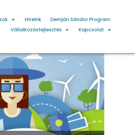
sok
Híreink
Demján Sándor Program
Vállalkozásfejlesztés
Kapcsolat