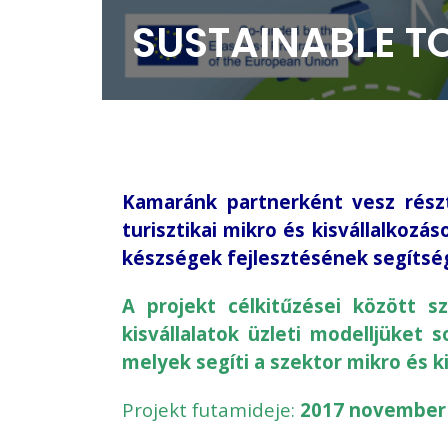
SUSTAINABLE T
Kamaránk partnerként vesz részt
turisztikai mikro és kisvállalko
készségek fejlesztésének segítsé
A projekt célkitűzései között sz
kisvállalatok üzleti modelljüket 
melyek segíti a szektor mikro és 
Projekt futamideje:
2017 november 