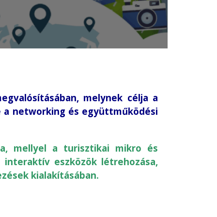
egvalósításában, melynek célja a
se a networking és együttműködési
a, mellyel a turisztikai mikro és
n interaktív eszközök létrehozása,
ezések kialakításában.