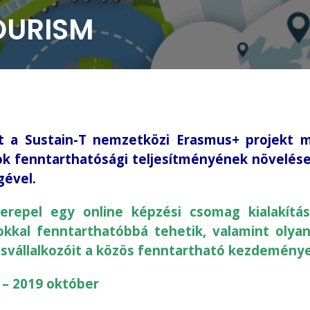
OURISM
 a Sustain-T nemzetközi Erasmus+ projekt m
zások fenntarthatósági teljesítményének növelé
gével.
erepel egy online képzési csomag kialakítás
sokkal fenntarthatóbbá tehetik, valamint olya
kisvállalkozóit a közös fenntartható kezdemény
– 2019 október