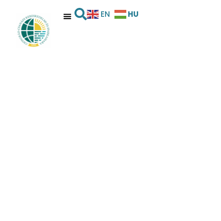
HU
EN