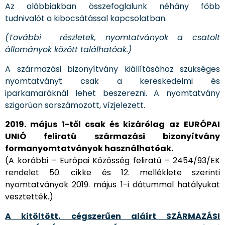
Az alábbiakban összefoglalunk néhány főbb
tudnivalót a kibocsátással kapcsolatban.
(További részletek, nyomtatványok a csatolt
állományok között találhatóak.)
A származási bizonyítvány kiállításához szükséges
nyomtatványt csak a kereskedelmi és
iparkamaráknál lehet beszerezni. A nyomtatvány
szigorúan sorszámozott, vízjelezett.
2019. május 1-től csak és kizárólag az EURÓPAI
UNIÓ feliratú származási bizonyítvány
formanyomtatványok használhatóak.
(A korábbi – Európai Közösség feliratú – 2454/93/EK
rendelet 50. cikke és 12. melléklete szerinti
nyomtatványok 2019. május 1-i dátummal hatályukat
vesztették.)
A kitöltött, cégszerűen aláírt SZÁRMAZÁSI