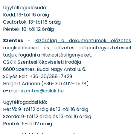
Ügyfélfogadási idő:
Kedd: 13-tól 16 óráig
Csütörtök: 13-tól 16 óráig
Péntek: 10-től 12 óráig
Szentes
–
Kizárólag a dokumentumok előzetes
megküldésével és előzetes időpontegyeztetéssel
tudjuk fogadni a hitelesítési igényeket.
CSKIK Szentesi Képviseleti Irodája
6600 Szentes, Budai Nagy Antal u. 6.
Sülyös Edit: +36-30/388-7429
Helgert Adrienn (+36-30/402-0578)
e-mail:
szentes@cskik.hu
Ügyfélfogadási idő:
Hétfő: 9-től 12 óráig és 13-tól 16 óráig
Szerda: 9-től 12 óráig és 13-tól 16 óráig
Péntek: 9-től 12 óráig