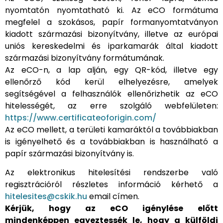
nyomtatón nyomtatható ki. Az eCO formátuma
megfelel a szokásos, papír formanyomtatványon
kiadott származási bizonyítvány, illetve az európai
uniós kereskedelmi és iparkamarák által kiadott
származási bizonyítvány formátumának.
Az eCO-n, a lap alján, egy QR-kód, illetve egy
ellenőrző kód kerül elhelyezésre, amelyek
segítségével a felhasználók ellenőrizhetik az eCO
hitelességét, az erre szolgáló webfelületen:
https://www.certificateoforigin.com/
Az eCO mellett, a területi kamaráktól a továbbiakban
is igényelhető és a továbbiakban is használható a
papír származási bizonyítvány is.
Az elektronikus hitelesítési rendszerbe való
regisztrációról részletes információ kérhető a
hitelesites@cskik.hu
email címen.
Kérjük, hogy az eCO igénylése előtt
mindenképpen egyeztessék le, hogy a külföldi