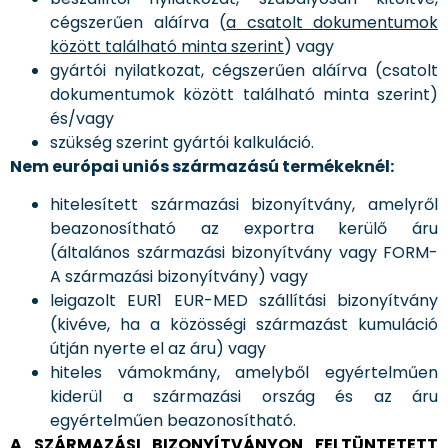
cégszerűen aláírva (
a csatolt dokumentumok
között található minta szerint
) vagy
gyártói nyilatkozat, cégszerűen aláírva (csatolt
dokumentumok között található minta szerint)
és/vagy
szükség szerint gyártói kalkuláció.
Nem európai uniós származású termékeknél:
hitelesített származási bizonyítvány, amelyről
beazonosítható az exportra kerülő áru
(általános származási bizonyítvány vagy FORM-
A származási bizonyítvány) vagy
leigazolt EUR1 EUR-MED szállítási bizonyítvány
(kivéve, ha a közösségi származást kumuláció
útján nyerte el az áru) vagy
hiteles vámokmány, amelyből egyértelműen
kiderül a származási ország és az áru
egyértelműen beazonosítható.
A SZÁRMAZÁSI BIZONYÍTVÁNYON FELTÜNTETETT