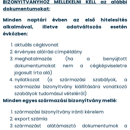
BIZONYÍTVÁNYHOZ MELLÉKELNI KELL az alábbi
dokumentumokat:
Minden naptári évben az első hitelesítés
alkalmával, illetve adatváltozás esetén
évközben:
aktuális cégkivonat
érvényes aláírási címpéldány
meghatalmazás (ha a benyújtott
dokumentumokat nem a cégképviseletre
jogosult írta alá)
nyilatkozat (a származási szabályok, a
származási bizonyítvány kiállítására vonatkozó
szabályok tudomásul vételéről)
Minden egyes származási bizonyítvány mellé:
származási bizonyítvány iránti kérelem
export számla
származást alátámasztó dokumentumok a