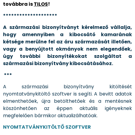
továbbra is
TILOS
!
********************
A származási bizonyítványt kérelmező vállalja,
hogy amennyiben a kibocsátó kamarának
kétsége merülne fel az áru származását illetően,
vagy a benyújtott okmányok nem elegendőek,
úgy további bizonyítékokat szolgáltat a
származási bizonyítvány kibocsátásához.
***
A származási bizonyítvány kitöltését
nyomtatványkitöltő szoftver is segíti. A bevitt adatok
elmenthetőek, újra betölthetőek és a mentésnek
köszönhetően az éppen aktuális igényeknek
megfelelően bármikor aktualizálhatóak.
NYOMTATVÁNYKITÖLTŐ SZOFTVER