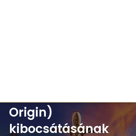
Származási
bizonyítvány
(Certificate of
Origin)
kibocsátásának