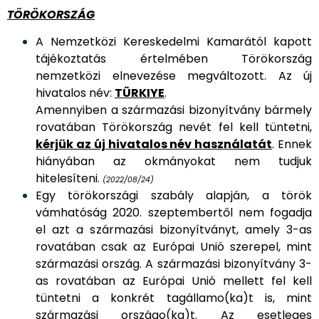
TÖRÖKORSZÁG
A Nemzetközi Kereskedelmi Kamarától kapott
tájékoztatás értelmében Törökország
nemzetközi elnevezése megváltozott. Az új
hivatalos név:
TÜRKIYE
.
Amennyiben a származási bizonyítvány bármely
rovatában Törökország nevét fel kell tüntetni,
kérjük az új hivatalos név használatát
. Ennek
hiányában az okmányokat nem tudjuk
hitelesíteni.
(2022/08/24)
Egy törökországi szabály alapján, a török
vámhatóság 2020. szeptembertől nem fogadja
el azt a származási bizonyítványt, amely 3-as
rovatában csak az Európai Unió szerepel, mint
származási ország. A származási bizonyítvány 3-
as rovatában az Európai Unió mellett fel kell
tüntetni a konkrét tagállamo(ka)t is, mint
származási országo(ka)t. Az esetleges