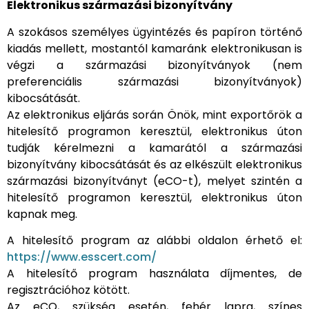
Elektronikus származási bizonyítvány
A szokásos személyes ügyintézés és papíron történő
kiadás mellett, mostantól kamaránk elektronikusan is
végzi a származási bizonyítványok (nem
preferenciális származási bizonyítványok)
kibocsátását.
Az elektronikus eljárás során Önök, mint exportőrök a
hitelesítő programon keresztül, elektronikus úton
tudják kérelmezni a kamarától a származási
bizonyítvány kibocsátását és az elkészült elektronikus
származási bizonyítványt (eCO-t), melyet szintén a
hitelesítő programon keresztül, elektronikus úton
kapnak meg.
A hitelesítő program az alábbi oldalon érhető el:
https://www.esscert.com/
A hitelesítő program használata díjmentes, de
regisztrációhoz kötött.
Az eCO, szükség esetén, fehér lapra, színes