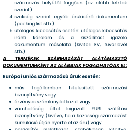
származás helyétől függően (az alább leírtak
szerint)
szükség szerint egyéb árukísérő dokumentum
(packing list stb.)
utólagos kibocsátás esetén: utólagos kibocsátás
iránti kérelem és a kiszállítást igazoló
dokumentum másolata (kiviteli EV, fuvarlevél
stb.)
A TERMÉKEK SZÁRMAZÁSÁT ALÁTÁMASZTÓ
DOKUMENTUMKÉNT AZ ALÁBBIAK FOGADHATÓAK EL:
Európai uniós származású áruk esetén:
más tagállamban hitelesített származási
bizonyítvány vagy
érvényes számlanyilatkozat vagy
vámhatóság által leigazolt EUR1 szállítási
bizonyítvány (kivéve, ha a közösségi származást
kumuláció útján nyerte el az áru) vagy
beszállítói nyilatkozat, szabályosan kitöltve,