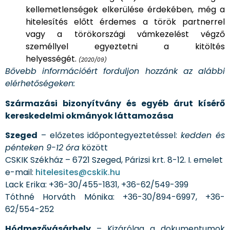
kellemetlenségek elkerülése érdekében, még a
hitelesítés előtt érdemes a török partnerrel
vagy a törökországi vámkezelést végző
személlyel egyeztetni a kitöltés
helyességét.
(2020/09)
Bővebb információért forduljon hozzánk az alábbi
elérhetőségeken:
Származási bizonyítvány és egyéb árut kísérő
kereskedelmi okmányok láttamozása
Szeged
– előzetes időpontegyeztetéssel:
kedden és
pénteken 9-12 óra
között
CSKIK Székház – 6721 Szeged, Párizsi krt. 8-12. I. emelet
e-mail:
hitelesites@cskik.hu
Lack Erika: +36-30/455-1831, +36-62/549-399
Tóthné Horváth Mónika: +36-30/894-6997, +36-
62/554-252
Hódmezővásárhely
–
Kizárólag a dokumentumok