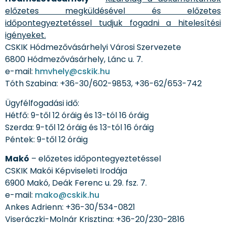
előzetes megküldésével és előzetes
időpontegyeztetéssel tudjuk fogadni a hitelesítési
igényeket.
CSKIK Hódmezővásárhelyi Városi Szervezete
6800 Hódmezővásárhely, Lánc u. 7.
e-mail:
hmvhely@cskik.hu
Tóth Szabina: +36-30/602-9853, +36-62/653-742
Ügyfélfogadási idő:
Hétfő: 9-től 12 óráig és 13-tól 16 óráig
Szerda: 9-től 12 óráig és 13-tól 16 óráig
Péntek: 9-től 12 óráig
Makó
– előzetes időpontegyeztetéssel
CSKIK Makói Képviseleti Irodája
6900 Makó, Deák Ferenc u. 29. fsz. 7.
e-mail:
mako@cskik.hu
Ankes Adrienn: +36-30/534-0821
Viseráczki-Molnár Krisztina: +36-20/230-2816