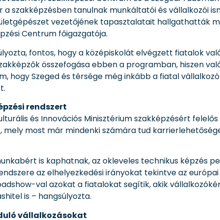
 Bár a szakképzésben tanulnak munkáltatói és vállalkozói i
pületgépészet vezetőjének tapasztalatait hallgathatták 
épzési Centrum főigazgatója.
lyozta, fontos, hogy a középiskolát elvégzett fiatalok va
szakképzők összefogása ebben a programban, hiszen valód
em, hogy Szeged és térsége még inkább a fiatal vállalkozók
t.
épzési rendszert
turális és Innovációs Minisztérium szakképzésért felelős 
, mely most már mindenki számára tud karrierlehetősége
munkabért is kaphatnak, az okleveles technikus képzés pe
endszere az elhelyezkedési irányokat tekintve az európ
oadshow-val azokat a fiatalokat segítik, akik vállalkozóké
shitel is – hangsúlyozta.
duló vállalkozásokat