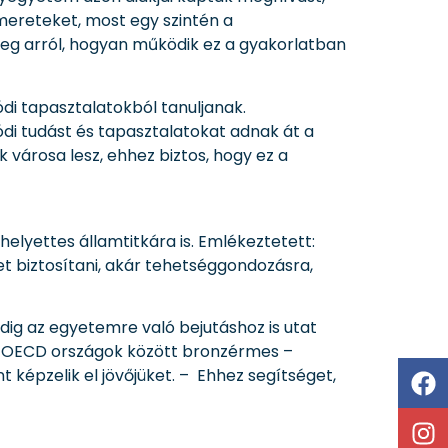
smereteket, most egy szintén a
meg arról, hogyan működik ez a gyakorlatban
lódi tapasztalatokból tanuljanak.
i tudást és tapasztalatokat adnak át a
 városa lesz, ehhez biztos, hogy ez a
helyettes államtitkára is. Emlékeztetett:
t biztosítani, akár tehetséggondozásra,
dig az egyetemre való bejutáshoz is utat
ai OECD országok között bronzérmes –
nt képzelik el jövőjüket. – Ehhez segítséget,