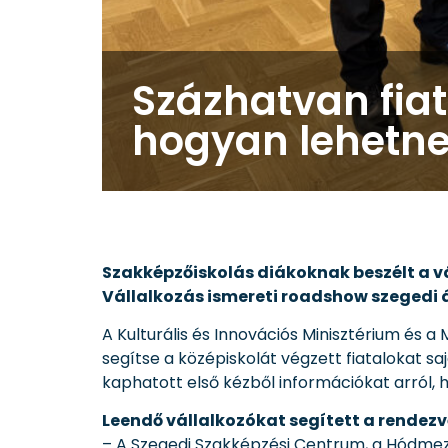
Százhatvan fia
hogyan lehetnek
Szakképzőiskolás diákoknak beszélt a v
Vállalkozás ismereti roadshow szegedi 
A Kulturális és Innovációs Minisztérium és 
segítse a középiskolát végzett fiatalokat s
kaphatott első kézből információkat arról,
Leendő vállalkozókat segített a rendez
– A Szegedi Szakképzési Centrum, a Hódme