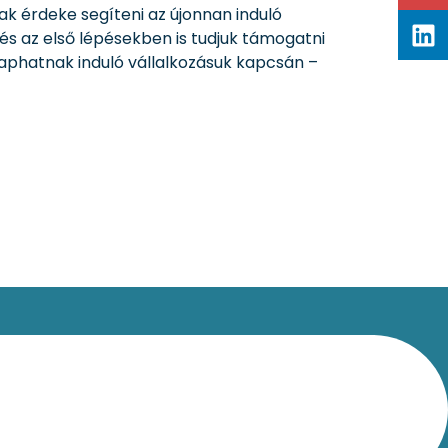
k érdeke segíteni az újonnan induló
és az első lépésekben is tudjuk támogatni
kaphatnak induló vállalkozásuk kapcsán –