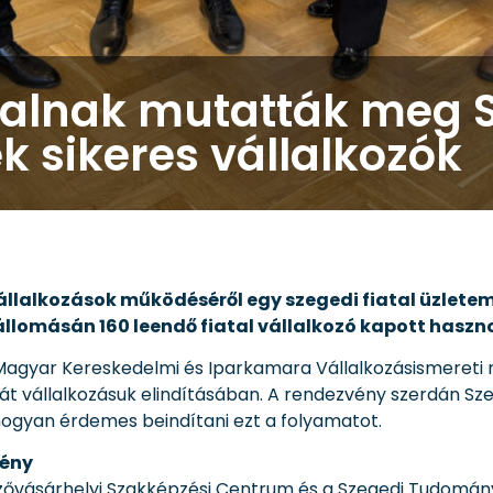
talnak mutatták meg 
 sikeres vállalkozók
állalkozások működéséről egy szegedi fiatal üzletem
állomásán 160 leendő fiatal vállalkozó kapott haszn
a Magyar Kereskedelmi és Iparkamara Vállalkozásismereti 
aját vállalkozásuk elindításában. A rendezvény szerdán Sz
 hogyan érdemes beindítani ezt a folyamatot.
vény
zővásárhelyi Szakképzési Centrum és a Szegedi Tudomán