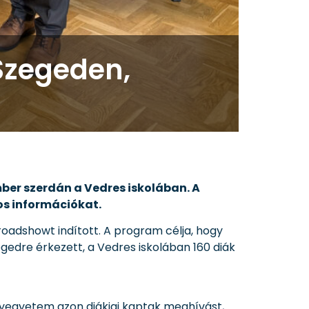
Szegeden,
ber szerdán a Vedres iskolában. A
os információkat.
roadshowt indított. A program célja, hogy
egedre érkezett, a Vedres iskolában 160 diák
yegyetem azon diákjai kaptak meghívást,