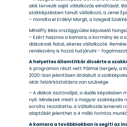
akik tervezik saját vállalkozás elindítását.
szakképzésben tanult vállalkozó, a Jenei É
– mondta el Erdélyi Margit, a Szegedi Szakk
Mihálffy Béla országgyűlési képviselő hangsú
– Ezért hasznos a kamara, a kormány és a 
diákoknak fiatal, sikeres vállalkozók. Remél
rendezvény is hozzá tud járulni – fogalmazot
A helyettes államtitkár dicsérte a szakk
A programon részt vett Pálmai Gergely, a Kul
2020-ban jelentősen átalakult a szakképzés
akár felzárkóztatásra van szüksége.
– A diákok ösztöndíjat, a duális képzésben 
nyit. Mindezek miatt a magyar szakképzés r
sorolta. Hozzátette, a Vállalkozás ismereti r
alaptőkét jelenthet a 4 millió forintos munká
A kamara a továbbiakban is segíti az in