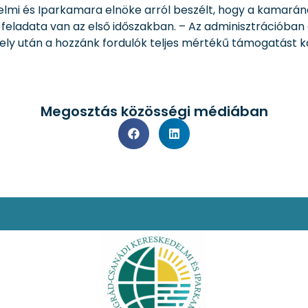
elmi és Iparkamara elnöke arról beszélt, hogy a kamarána
feladata van az első időszakban. – Az adminisztrációban 
mely után a hozzánk fordulók teljes mértékű támogatást 
Megosztás közösségi médiában