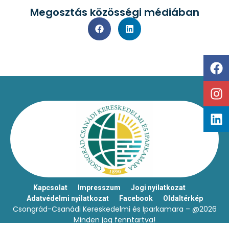
Megosztás közösségi médiában
Kapcsolat
Impresszum
Jogi nyilatkozat
Adatvédelmi nyilatkozat
Facebook
Oldaltérkép
Csongrád-Csanádi Kereskedelmi és Iparkamara – @2026
Minden jog fenntartva!