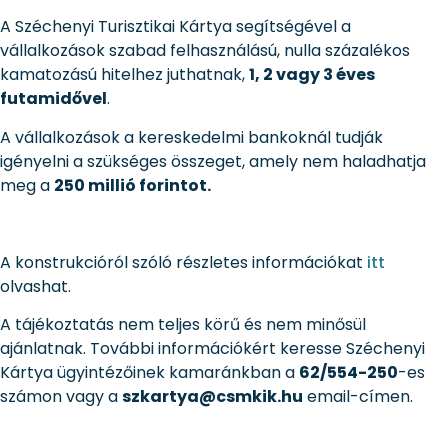
A Széchenyi Turisztikai Kártya segítségével a
vállalkozások szabad felhasználású, nulla százalékos
kamatozású hitelhez juthatnak,
1, 2 vagy 3 éves
futamidővel
.
A vállalkozások a kereskedelmi bankoknál tudják
igényelni a szükséges összeget, amely nem haladhatja
meg a
250 millió forintot.
A konstrukcióról szóló részletes információkat
itt
olvashat.
A tájékoztatás nem teljes körű és nem minősül
ajánlatnak. További információkért keresse Széchenyi
Kártya ügyintézőinek kamaránkban a
62/554-250
-es
számon vagy a
szkartya@csmkik.hu
email-címen.