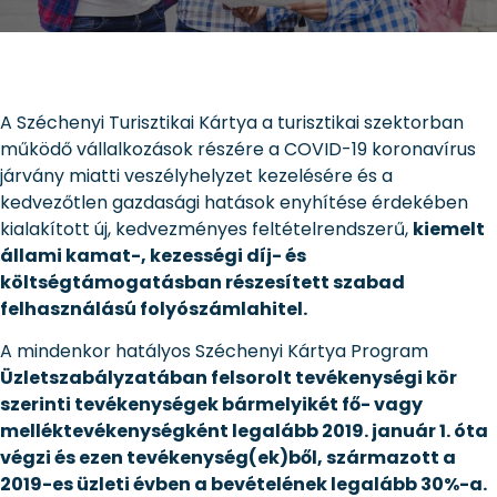
A Széchenyi Turisztikai Kártya a turisztikai szektorban
működő vállalkozások részére a COVID-19 koronavírus
járvány miatti veszélyhelyzet kezelésére és a
kedvezőtlen gazdasági hatások enyhítése érdekében
kialakított új, kedvezményes feltételrendszerű,
kiemelt
állami kamat-, kezességi díj- és
költségtámogatásban részesített szabad
felhasználású folyószámlahitel.
A mindenkor hatályos Széchenyi Kártya Program
Üzletszabályzatában felsorolt tevékenységi kör
szerinti tevékenységek bármelyikét fő- vagy
melléktevékenységként legalább 2019. január 1. óta
végzi és ezen tevékenység(ek)ből, származott a
2019-es üzleti évben a bevételének legalább 30%-a.