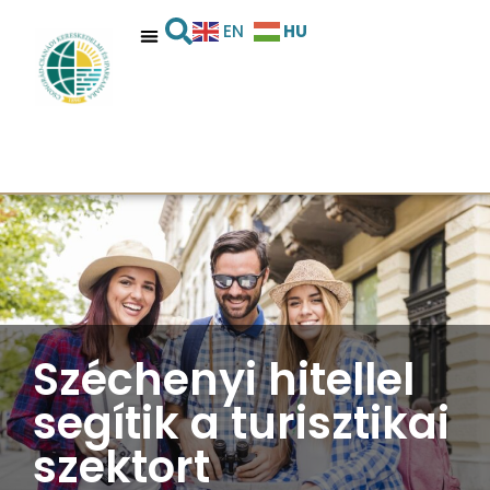
HU
EN
Széchenyi hitellel
segítik a turisztikai
szektort