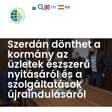
HU
EN
Szerdán dönthet a
kormány az
üzletek észszerű
nyitásáról és a
szolgáltatások
újraindulásáról