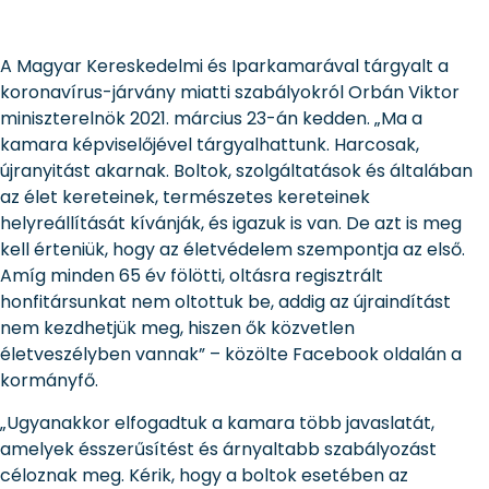
A Magyar Kereskedelmi és Iparkamarával tárgyalt a
koronavírus-járvány miatti szabályokról Orbán Viktor
miniszterelnök 2021. március 23-án kedden. „Ma a
kamara képviselőjével tárgyalhattunk. Harcosak,
újranyitást akarnak. Boltok, szolgáltatások és általában
az élet kereteinek, természetes kereteinek
helyreállítását kívánják, és igazuk is van. De azt is meg
kell érteniük, hogy az életvédelem szempontja az első.
Amíg minden 65 év fölötti, oltásra regisztrált
honfitársunkat nem oltottuk be, addig az újraindítást
nem kezdhetjük meg, hiszen ők közvetlen
életveszélyben vannak” – közölte Facebook oldalán a
kormányfő.
„Ugyanakkor elfogadtuk a kamara több javaslatát,
amelyek ésszerűsítést és árnyaltabb szabályozást
céloznak meg. Kérik, hogy a boltok esetében az