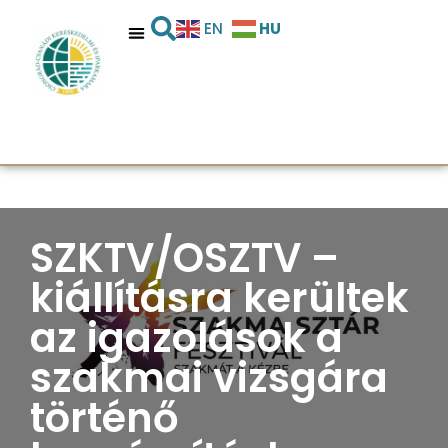
HU
EN
SZKTV/OSZTV –
kiállításra kerültek
az igazolások a
szakmai vizsgára
történő