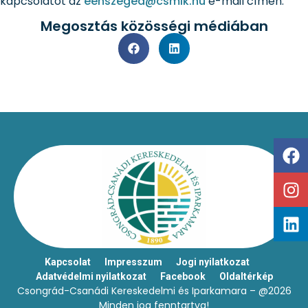
kapcsolatot az
eenszeged@csmik.hu
e-mail címen.
Megosztás közösségi médiában
Kapcsolat
Impresszum
Jogi nyilatkozat
Adatvédelmi nyilatkozat
Facebook
Oldaltérkép
Csongrád-Csanádi Kereskedelmi és Iparkamara – @2026
Minden jog fenntartva!