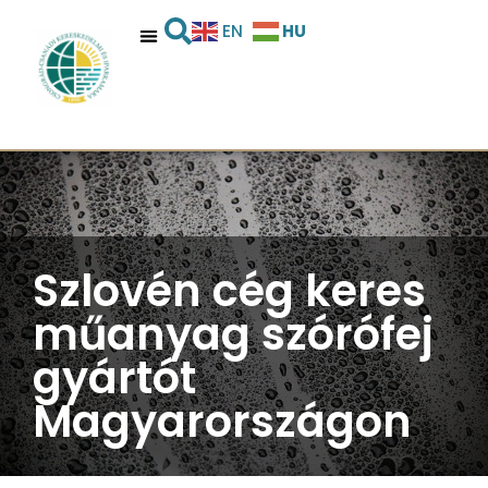
HU
EN
Szlovén cég keres
műanyag szórófej
gyártót
Magyarországon