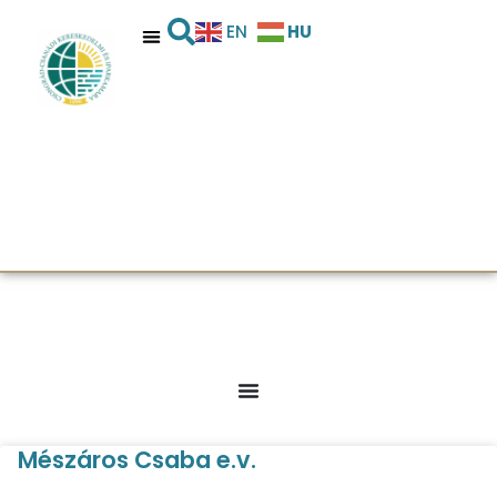
HU
EN
Mészáros Csaba e.v.