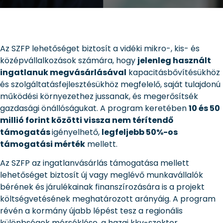
Az SZFP lehetőséget biztosít a vidéki mikro-, kis- és
középvállalkozások számára, hogy
jelenleg használt
ingatlanuk megvásárlásával
kapacitásbővítésükhöz
és szolgáltatásfejlesztésükhöz megfelelő, saját tulajdonú
működési környezethez jussanak, és megerősítsék
gazdasági önállóságukat. A program keretében
10 és 50
millió forint közötti vissza nem térítendő
támogatás
igényelhető,
legfeljebb 50%-os
támogatási mérték
mellett.
Az SZFP az ingatlanvásárlás támogatása mellett
lehetőséget biztosít új vagy meglévő munkavállalók
bérének és járulékainak finanszírozására is a projekt
költségvetésének meghatározott arányáig. A program
révén a kormány újabb lépést tesz a regionális
különbségek mérséklése, a hazai kkv-szektor