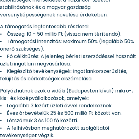
stabilitásának és a magyar gazdaság
versenyképességének növelése érdekében.
A támogatás legfontosabb részletei:
• Összeg: 10 – 50 millió Ft (vissza nem térítendő).
• Támogatási intenzitás: Maximum 50% (legalább 50%
önerő szükséges).
• Fő célkitűzés: A jelenleg bérleti szerződéssel használt
üzleti ingatlan megvásárlása.
• Kiegészítő tevékenységek: Ingatlankorszerűsítés,
felújítás és bérköltségek elszámolása.
Pályázhatnak azok a vidéki (Budapesten kívüli) mikro-,
kis- és középvállalkozások, amelyek:
• Legalább 3 lezárt üzleti évvel rendelkeznek.
• Éves árbevételük 25 és 500 millió Ft között van.
• Létszámuk 3 és 100 fő közötti.
• A felhívásban meghatározott szolgáltatói
tevékenységet végzik.