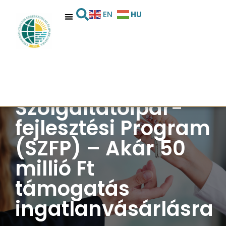
HU
EN
Szolgáltatóipar-
fejlesztési Program
(SZFP) – Akár 50
millió Ft
támogatás
ingatlanvásárlásra