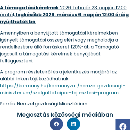
A támogatási kérelmek
2026. február 23. napján 12:00
órától,
legkésőbb 2026. március 6. napján 12:00 óráig
nyújthatók be
.
Amennyiben a benyújtott támogatási kérelmekben
igényelt támogatási összeg eléri vagy meghaladja a
rendelkezésre álló forráskeret 120%-át, a Támogató
jogosult a támogatási kérelmek benyújtását
felfüggeszteni.
A program részleteiről és a jelentkezés módjáról az
alábbi linken tájékozódhatnak:
https://kormany.hu/kormanyzat/nemzetgazdasagi-
miniszterium/szolgaltatoipar-fejlesztesi-program
Forrás: Nemzetgazdasági Minisztérium
Megosztás közösségi médiában