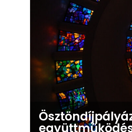
Ösztöndíjpályá
együttműködés