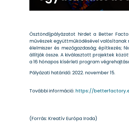
Ösztöndíjpályázatot hirdet a Better Fact
művészek együttműködésével valósítanak m
élelmiszer és mezőgazdaság; építkezés; fém
állítják össze. A kiválasztott projektek köz
a 16 hónapos kísérleti program végrehajtása
Pályázati határidő: 2022. november 15.
További információ:
https://betterfactory.
(Forrás: Kreatív Európa Iroda)