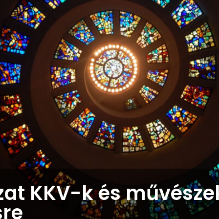
zat KKV-k és művésze
re