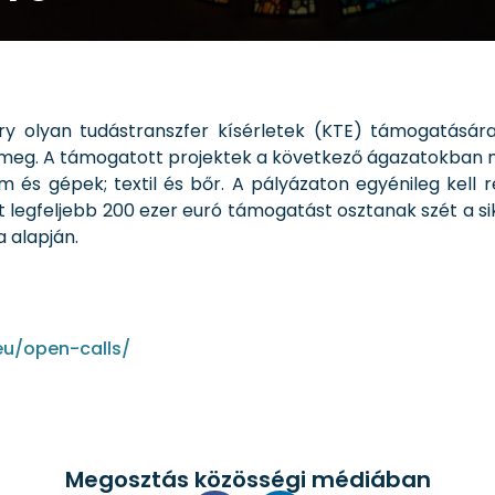
ory olyan tudástranszfer kísérletek (KTE) támogatására
eg. A támogatott projektek a következő ágazatokban m
 és gépek; textil és bőr. A pályázaton egyénileg kell r
ött legfeljebb 200 ezer euró támogatást osztanak szét a sik
 alapján.
eu/open-calls/
Megosztás közösségi médiában