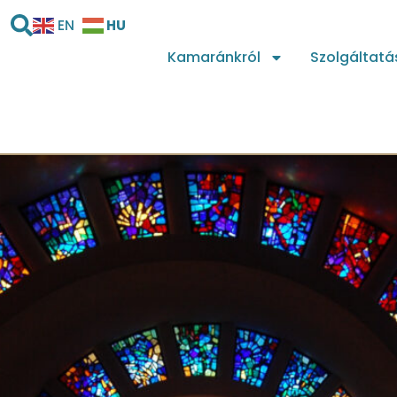
HU
EN
Kamaránkról
Szolgáltatá