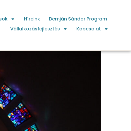
sok
Híreink
Demján Sándor Program
Vállalkozásfejlesztés
Kapcsolat