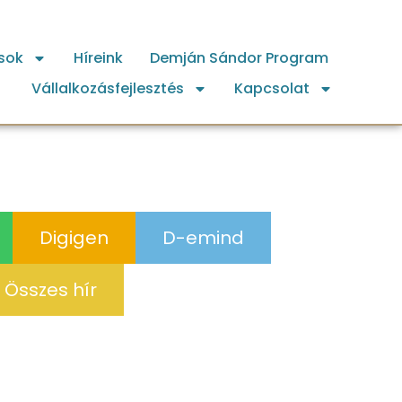
sok
Híreink
Demján Sándor Program
Vállalkozásfejlesztés
Kapcsolat
Digigen
D-emind
Összes hír