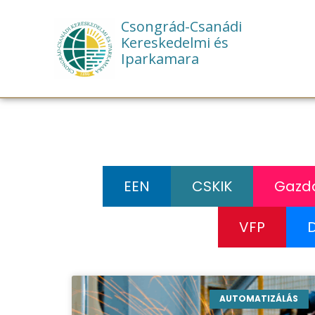
Csongrád-Csanádi
Kereskedelmi és
Iparkamara
EEN
CSKIK
Gazda
VFP
AUTOMATIZÁLÁS