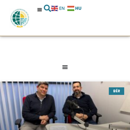
HU
EN
BÉR