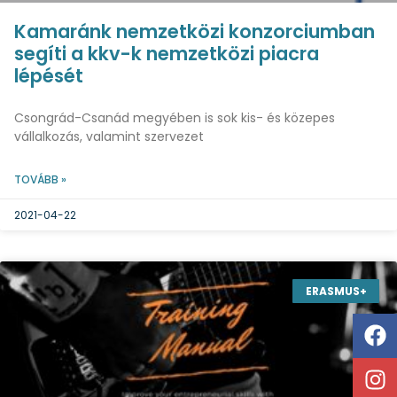
Kamaránk nemzetközi konzorciumban
segíti a kkv-k nemzetközi piacra
lépését
Csongrád-Csanád megyében is sok kis- és közepes
vállalkozás, valamint szervezet
TOVÁBB »
2021-04-22
ERASMUS+