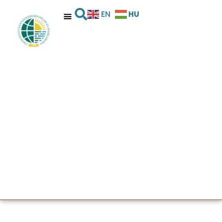
HU
EN