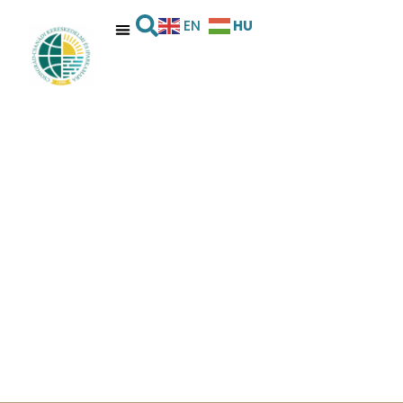
HU
EN