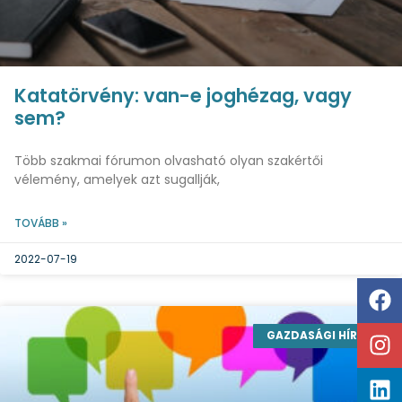
Katatörvény: van-e joghézag, vagy
sem?
Több szakmai fórumon olvasható olyan szakértői
vélemény, amelyek azt sugallják,
TOVÁBB »
2022-07-19
GAZDASÁGI HÍREK