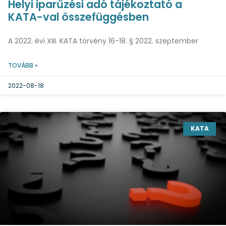
Helyi iparűzési adó tájékoztató a
KATA-val összefüggésben
A 2022. évi XIII. KATA törvény 16-18. § 2022. szeptember
TOVÁBB »
2022-08-18
KATA