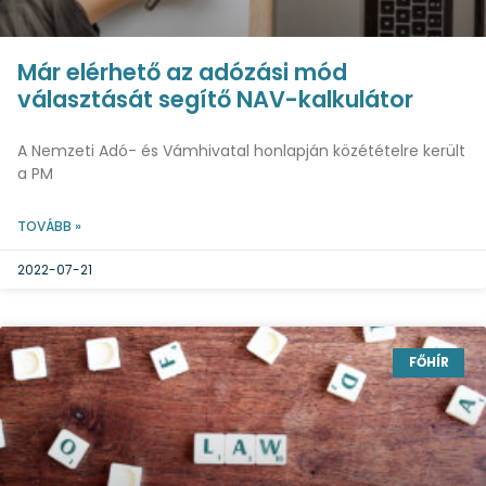
Már elérhető az adózási mód
választását segítő NAV-kalkulátor
A Nemzeti Adó- és Vámhivatal honlapján közétételre került
a PM
TOVÁBB »
2022-07-21
FŐHÍR