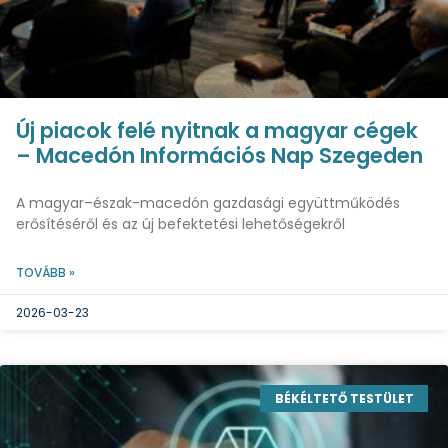
Új piacok felé nyitnak a magyar cégek
– Macedón Információs Nap Szegeden
A magyar–észak-macedón gazdasági együttműködés
erősítéséről és az új befektetési lehetőségekről
TOVÁBB »
2026-03-23
BÉKÉLTETŐ TESTÜLET