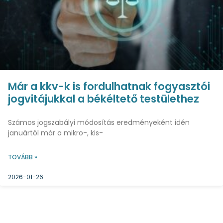
Már a kkv-k is fordulhatnak fogyasztói
jogvitájukkal a békéltető testülethez
Számos jogszabályi módosítás eredményeként idén
januártól már a mikro-, kis-
TOVÁBB »
2026-01-26