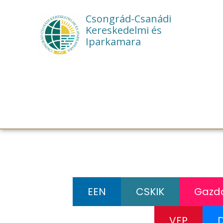
Csongrád-Csanádi
Kereskedelmi és
Iparkamara
EEN
CSKIK
Gazda
VFP