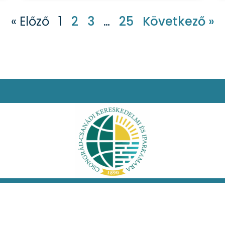
« Előző
1
2
3
…
25
Következő »
i nyilatkozat
Facebook
Oldaltérkép
 jog fenntartva!