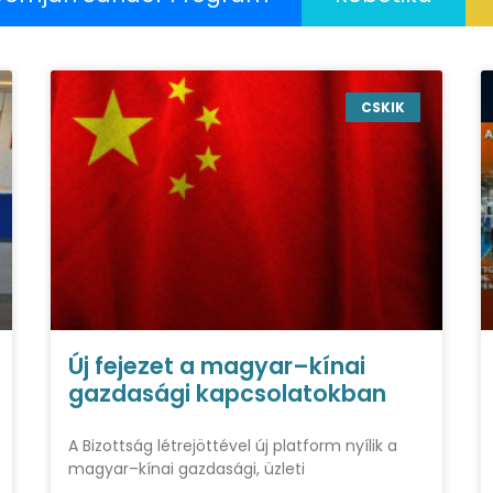
CSKIK
Új fejezet a magyar–kínai
gazdasági kapcsolatokban
A Bizottság létrejöttével új platform nyílik a
magyar–kínai gazdasági, üzleti