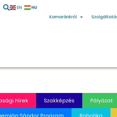
HU
EN
Kamaránkról
Szolgáltatá
sági hírek
Szakképzés
Pályázat
Demján Sándor Program
Robotika