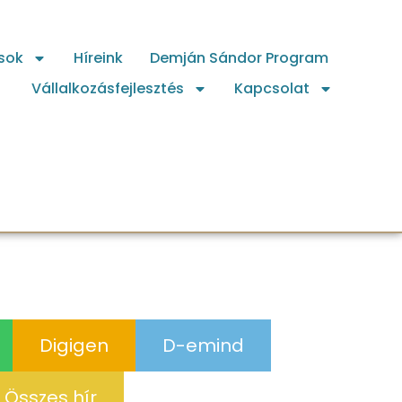
sok
Híreink
Demján Sándor Program
Vállalkozásfejlesztés
Kapcsolat
Digigen
D-emind
Összes hír