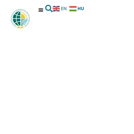
HU
EN