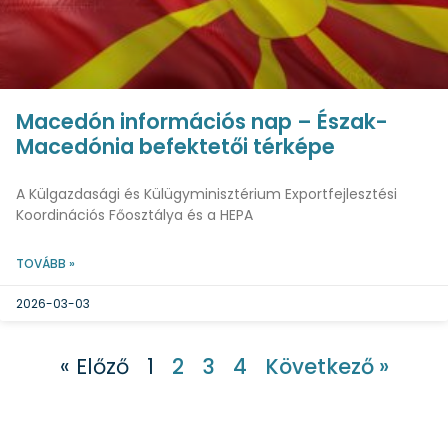
Macedón információs nap – Észak-
Macedónia befektetői térképe
A Külgazdasági és Külügyminisztérium Exportfejlesztési
Koordinációs Főosztálya és a HEPA
TOVÁBB »
2026-03-03
« Előző
1
2
3
4
Következő »