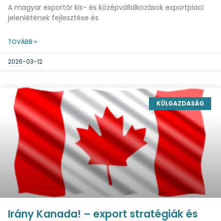
A magyar exportőr kis- és középvállalkozások exportpiaci
jelenlétének fejlesztése és
TOVÁBB »
2026-03-12
KÜLGAZDASÁG
Irány Kanada! – export stratégiák és