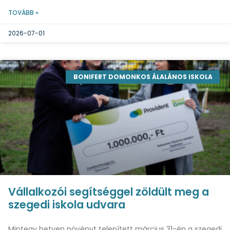
TOVÁBB »
2026-07-01
BONIFERT DOMONKOS ÁLALÁNOS ISKOLA
Vállalkozói segítséggel zöldült meg a
szegedi iskola udvara
Mintegy hetven növényt telepített március 31-én a szegedi