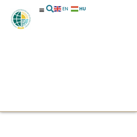
HU
EN