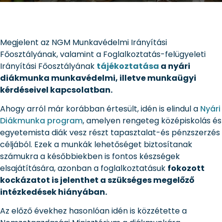
Megjelent az NGM Munkavédelmi Irányítási
Főosztályának, valamint a Foglalkoztatás-felügyeleti
Irányítási Főosztályának
tájékoztatása
a nyári
diákmunka munkavédelmi, illetve munkaügyi
kérdéseivel kapcsolatban.
Ahogy arról már korábban értesült, idén is elindul a
Nyári
Diákmunka program
, amelyen rengeteg középiskolás és
egyetemista diák vesz részt tapasztalat-és pénzszerzés
céljából. Ezek a munkák lehetőséget biztosítanak
számukra a későbbiekben is fontos készségek
elsajátítására, azonban a foglalkoztatásuk
fokozott
kockázatot is jelenthet a szükséges megelőző
intézkedések hiányában.
Az előző évekhez hasonlóan idén is közzétette a