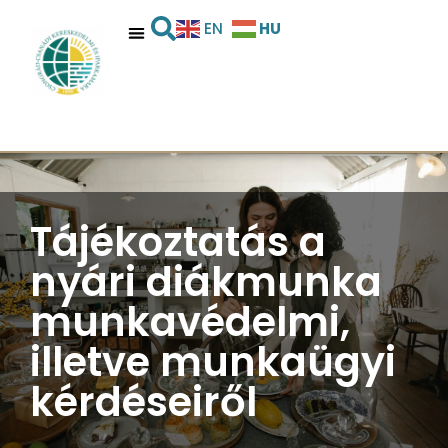
HU
EN
Tájékoztatás a
nyári diákmunka
munkavédelmi,
illetve munkaügyi
kérdéseiről