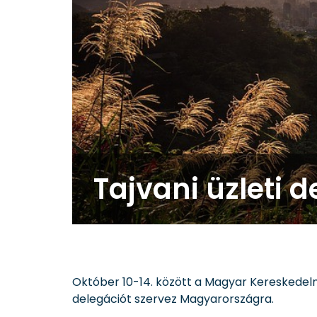
Tajvani üzleti 
Október 10-14. között a Magyar Kereskedelmi
delegációt szervez Magyarországra.