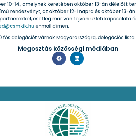
er 10-14., amelynek keretében október 13-án délelőtt ter
című rendezvényt, az október 12-i napra és október 13-á
rtnerekkel, esetleg már van tajvani üzleti kapcsolata é
ed@csmkik.hu
e-mail címen.
20 fős delegációt várnak Magyarországra, delegációs lista
Megosztás közösségi médiában