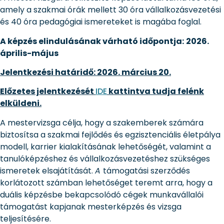
amely a szakmai órák mellett 30 óra vállalkozásvezetési
és 40 óra pedagógiai ismereteket is magába foglal.
A képzés elindulásának várható időpontja:
2026.
április-május
Jelentkezési határidő: 2026. március 20.
Előzetes jelentkezését
IDE
kattintva tudja felénk
elküldeni.
A mestervizsga célja, hogy a szakemberek számára
biztosítsa a szakmai fejlődés és egzisztenciális életpálya
modell, karrier kialakításának lehetőségét, valamint a
tanulóképzéshez és vállalkozásvezetéshez szükséges
ismeretek elsajátítását.
A
támogatási szerződés
korlátozott számban lehetőséget teremt arra, hogy a
duális képzésbe bekapcsolódó cégek munkavállalói
támogatást kapjanak mesterképzés és vizsga
teljesítésére.