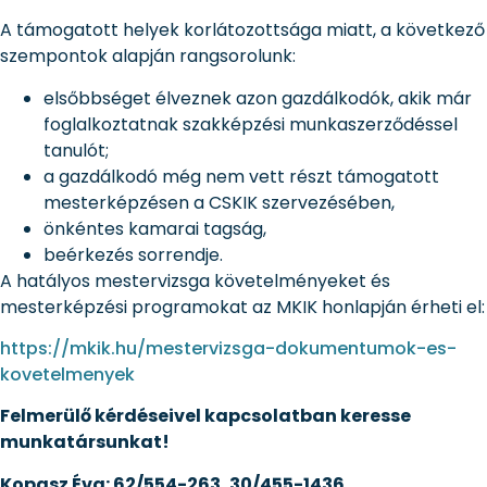
A támogatott helyek korlátozottsága miatt, a következő
szempontok alapján rangsorolunk:
elsőbbséget élveznek azon gazdálkodók, akik már
foglalkoztatnak szakképzési munkaszerződéssel
tanulót;
a gazdálkodó még nem vett részt támogatott
mesterképzésen a CSKIK szervezésében,
önkéntes kamarai tagság,
beérkezés sorrendje.
A hatályos mestervizsga követelményeket és
mesterképzési programokat az MKIK honlapján érheti el:
https://mkik.hu/mestervizsga-dokumentumok-es-
kovetelmenyek
Felmerülő kérdéseivel kapcsolatban keresse
munkatársunkat!
Kopasz Éva: 62/554-263, 30/455-1436