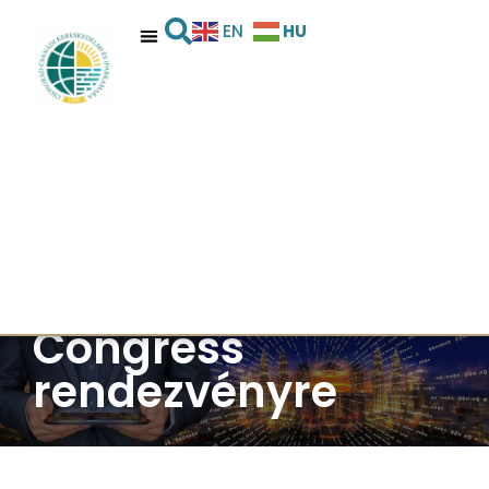
HU
EN
Támogatott üzleti
delegáció a
Barcelona Smart
City Expo World
Congress
rendezvényre