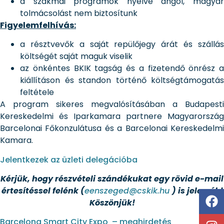
a szakmai programok nyelve angol, magyar
tolmácsolást nem biztosítunk
Figyelemfelhívás:
a résztvevők a saját repülőjegy árát és szállás
költségét saját maguk viselik
az önkéntes BKIK tagság és a fizetendő önrész a
kiállításon és standon történő költségtámogatás
feltétele
A program sikeres megvalósításában a Budapesti
Kereskedelmi és Iparkamara partnere Magyarország
Barcelonai Főkonzulátusa és a Barcelonai Kereskedelmi
Kamara.
Jelentkezek az üzleti delegációba
Kérjük, hogy részvételi szándékukat egy rövid e-mail
értesítéssel felénk (
eenszeged@cskik.hu
) is jelezzék!
Köszönjük!
Barcelona Smart City Expo – meghirdetés