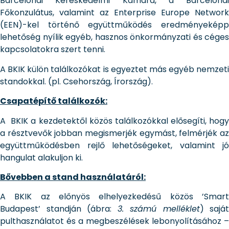
Barcelonai Kereskedelmi Kamara, a Barcelonai
Főkonzulátus, valamint az Enterprise Europe Network
(EEN)-kel történő együttműködés eredményeképp
lehetőség nyílik egyéb, hasznos önkormányzati és céges
kapcsolatokra szert tenni.
A BKIK külön találkozókat is egyeztet más egyéb nemzeti
standokkal. (pl. Csehország, Írország).
Csapatépítő találkozók:
A BKIK a kezdetektől közös találkozókkal elősegíti, hogy
a résztvevők jobban megismerjék egymást, felmérjék az
együttműködésben rejlő lehetőségeket, valamint jó
hangulat alakuljon ki.
Bővebben a stand használatáról:
A BKIK az előnyös elhelyezkedésű közös ’Smart
Budapest’ standján (ábra:
3. számú melléklet
) saját
pulthasználatot és a megbeszélések lebonyolításához –