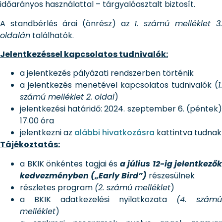
időarányos használattal – tárgyalóasztalt biztosít.
A standbérlés árai (önrész) az
1. számú melléklet 3.
oldalán
találhatók.
Jelentkezéssel kapcsolatos tudnivalók:
a jelentkezés pályázati rendszerben történik
a jelentkezés menetével kapcsolatos tudnivalók (
1.
számú melléklet 2. oldal
)
jelentkezési határidő: 2024. szeptember 6. (péntek)
17.00 óra
jelentkezni az
alábbi hivatkozásra
kattintva tudnak
Tájékoztatás:
a BKIK önkéntes tagjai és
a
július 12-ig jelentkezők
kedvezményben („Early Bird”)
részesülnek
részletes program
(2. számú melléklet
)
a BKIK adatkezelési nyilatkozata
(4. számú
melléklet
)