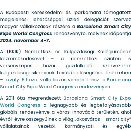
A Budapesti Kereskedelmi és Iparkamara támogatott
megjelenési lehetőséggel üzleti delegációt szervez
magyar vállalkozások részére a
Barcelona Smart City
Expo World Congress
rendezvényre, melynek időpontja
2024. november 4-7.
A (BKIK) Nemzetközi és Külgazdasági Kollégiumának
közreműködésével – a nemzetközi szinten is
versenyképes hazai gazdálkodó szervezetek
külgazdasági sikereinek további elősegítése érdekében
–
tavaly 16 hazai vállalkozás vehetett részt a Barcelona
Smart City Expo Word Congress rendezvényen.
A 2011 óta megrendezett
Barcelona Smart City Exp
World Congress
a legnagyobb és legbefolyásosab
globális rendezvénye a városi innováció területén, ahol
évről-évre összegyűlnek a világ „okosváros – smart city”
vállalatainak vezetői, kormányzati és egyéb