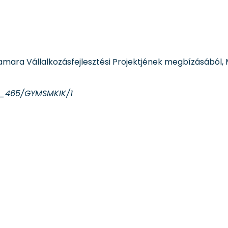
amara Vállalkozásfejlesztési Projektjének megbízásábó
5_465/GYMSMKIK/1