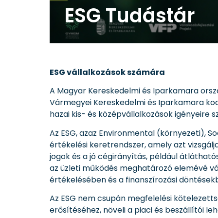
ESG Tudástár
ESG vállalkozások számára
A Magyar Kereskedelmi és Iparkamara orsz
Vármegyei Kereskedelmi és Iparkamara koord
hazai kis- és középvállalkozások igényeire s
Az ESG, azaz Environmental (környezeti), So
értékelési keretrendszer, amely azt vizsgál
jogok és a jó cégirányítás, például átlátható
az üzleti működés meghatározó elemévé vá
értékelésében és a finanszírozási döntésekb
Az ESG nem csupán megfelelési kötelezettség
erősítéséhez, növeli a piaci és beszállítói