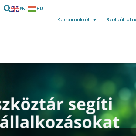
HU
EN
Kamaránkról
Szolgáltatá