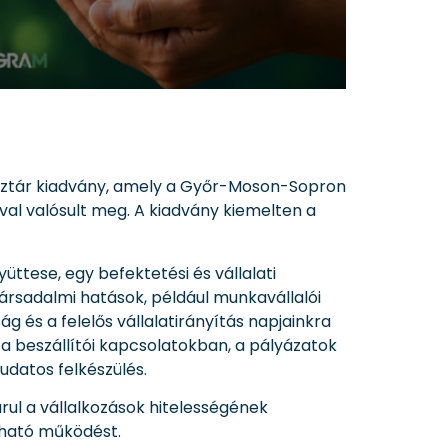
öztár kiadvány, amely a Győr-Moson-Sopron
val valósult meg. A kiadvány kiemelten a
üttese, egy befektetési és vállalati
társadalmi hatások, például munkavállalói
ág és a felelős vállalatirányítás napjainkra
beszállítói kapcsolatokban, a pályázatok
udatos felkészülés.
rul a vállalkozások hitelességének
rtható működést.