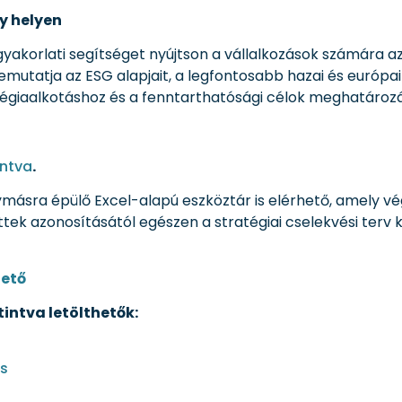
y helyen
 gyakorlati segítséget nyújtson a vállalkozások számár
mutatja az ESG alapjait, a legfontosabb hazai és európai
tégiaalkotáshoz és a fenntarthatósági célok meghatároz
intva
.
ymásra épülő Excel-alapú eszköztár is elérhető, amely vé
ttek azonosításától egészen a stratégiai cselekvési terv k
hető
tintva letölthetők:
is