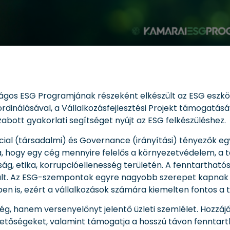
ágos ESG Programjának részeként elkészült az ESG eszk
inálásával, a Vállalkozásfejlesztési Projekt támogatásá
zabott gyakorlati segítséget nyújt az ESG felkészüléshez.
cial (társadalmi) és Governance (irányítási) tényezők egy
ja, hogy egy cég mennyire felelős a környezetvédelem, a 
ság, etika, korrupcióellenesség területén. A fenntarthatós
lt. Az ESG-szempontok egyre nagyobb szerepet kapnak a 
en is, ezért a vállalkozások számára kiemelten fontos a t
, hanem versenyelőnyt jelentő üzleti szemlélet. Hozzájá
 lehetőségeket, valamint támogatja a hosszú távon fennta