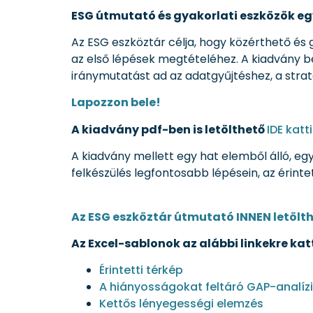
ESG útmutató és gyakorlati eszközök eg
Az ESG eszköztár célja, hogy közérthető és
az első lépések megtételéhez. A kiadvány be
iránymutatást ad az adatgyűjtéshez, a stra
Lapozzon bele!
A kiadvány pdf-ben is letölthető
IDE katt
A kiadvány mellett egy hat elemből álló, eg
felkészülés legfontosabb lépésein, az érinte
Az ESG eszköztár útmutató INNEN letölt
Az Excel-sablonok az alábbi linkekre kat
Érintetti térkép
A hiányosságokat feltáró GAP-analíz
Kettős lényegességi elemzés