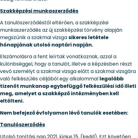
Szakképzési munkaszerződés
A tanulószerződéstől eltérően, a szakképzési
munkaszerződés az új szakképzési törvény alapján
megszűnik a szakmai vizsga
sikeres
letétele
hónapjának utolsó naptári napján.
Elszámolásra a fent leírtak vonatkoznak, azzal a
különbséggel, hogy a tanulót, illetve a képzésben részt
vevő személyt a szakmai vizsga előtt a szakmai vizsgára
való felkészülés céljából egy alkalommal
legalább
tizenöt munkanap egybefüggő felkészülési idő illeti
meg, amelyet a szakképző intézményben kell
eltölteni.
Nem befejező évfolyamon lévő tanulók esetében:
Tanulószerződés
Utolsó tanítási nap 2021. június 15. (kedd). Ezt követően