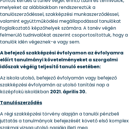
Fontos kérdés a tanév végét érintő tudni és tennivalók,
melyeket az alábbiakban rendszereztük a
tanulószerződéssel, szakképzési munkaszerződéssel,
valamint együttműködési megállapodással tanulókat
foglalkoztató képzőhelyek számára. A tanév végén
felmerülő tudnivalókat aszerint csoportosítottuk, hogy a
tanulók idén végeznek-e vagy sem.
A befejező szakképzési évfolyamon az évfolyamra
előírt tanulmányi követelményeket a szorgalmi
időszak végéig teljesítő tanuló esetében:
Az iskola utolsó, befejező évfolyamán vagy befejező
szakképzési évfolyamán az utolsó tanítási nap a
középfokú iskolákban
2021. április 30.
Tanulószerződés
A régi szakképzési törvény alapján a tanulói pénzbeli
juttatás a tanulmányok befejezését követő első komplex
szakmai vizsga utolsó napjáig illeti meg.