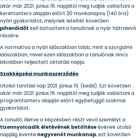
akár már 2021. június 16. napjától meg tudják valósítani a
kerettanterv alapján előírt 20 munkanapos (140 óra)
nyári gyakorlatot, melynek leteltét követően
pihenőidőt
kell biztosítani a tanulónak a nyár hátralevő
részére.
A normatíva a nyári időszakban több, mint a szorgalmi
időszakban, mivel ezen időszakban a tanulónak nincs
iskolában teljesített oktatási napja.
Szakképzési munkaszerződés
Utolsó tanítási nap 2021. június 15. (kedd). Ezt követően
akár már 2021. június 16. napjától meg tudják valósítani a
programtanterv alapján előírt egybefüggő szakmai
gyakorlatot.
A tanulót, illetve a képzésben részt vevő személyt a
tizennyolcadik
életévének
betöltése
évének utolsó
napjáig évente
negyvenöt munkanap
, ezt követően