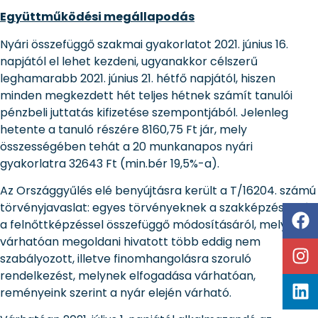
Együttműködési megállapodás
Nyári összefüggő szakmai gyakorlatot 2021. június 16.
napjától el lehet kezdeni, ugyanakkor célszerű
leghamarabb 2021. június 21. hétfő napjától, hiszen
minden megkezdett hét teljes hétnek számít tanulói
pénzbeli juttatás kifizetése szempontjából. Jelenleg
hetente a tanuló részére 8160,75 Ft jár, mely
összességében tehát a 20 munkanapos nyári
gyakorlatra 32643 Ft (min.bér 19,5%-a).
Az Országgyűlés elé benyújtásra került a T/16204. számú
törvényjavaslat: egyes törvényeknek a szakképzéssel és
a felnőttképzéssel összefüggő módosításáról, mely
várhatóan megoldani hivatott több eddig nem
szabályozott, illetve finomhangolásra szoruló
rendelkezést, melynek elfogadása várhatóan,
reményeink szerint a nyár elején várható.