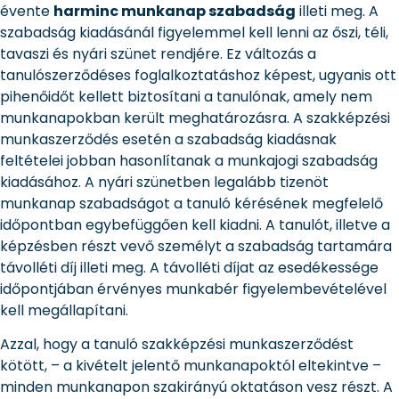
évente
harminc munkanap szabadság
illeti meg. A
szabadság kiadásánál figyelemmel kell lenni az őszi, téli,
tavaszi és nyári szünet rendjére. Ez változás a
tanulószerződéses foglalkoztatáshoz képest, ugyanis ott
pihenőidőt kellett biztosítani a tanulónak, amely nem
munkanapokban került meghatározásra. A szakképzési
munkaszerződés esetén a szabadság kiadásnak
feltételei jobban hasonlítanak a munkajogi szabadság
kiadásához. A nyári szünetben legalább tizenöt
munkanap szabadságot a tanuló kérésének megfelelő
időpontban egybefüggően kell kiadni. A tanulót, illetve a
képzésben részt vevő személyt a szabadság tartamára
távolléti díj illeti meg. A távolléti díjat az esedékessége
időpontjában érvényes munkabér figyelembevételével
kell megállapítani.
Azzal, hogy a tanuló szakképzési munkaszerződést
kötött, – a kivételt jelentő munkanapoktól eltekintve –
minden munkanapon szakirányú oktatáson vesz részt. A