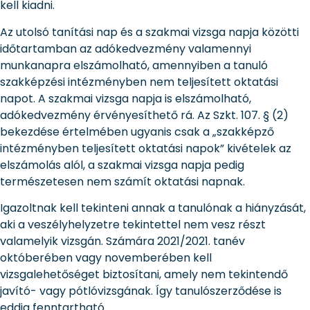
kell kiadni.
Az utolsó tanítási nap és a szakmai vizsga napja közötti
időtartamban az adókedvezmény valamennyi
munkanapra elszámolható, amennyiben a tanuló
szakképzési intézményben nem teljesített oktatási
napot. A szakmai vizsga napja is elszámolható,
adókedvezmény érvényesíthető rá. Az Szkt. 107. § (2)
bekezdése értelmében ugyanis csak a „szakképző
intézményben teljesített oktatási napok” kivételek az
elszámolás alól, a szakmai vizsga napja pedig
természetesen nem számít oktatási napnak.
Igazoltnak kell tekinteni annak a tanulónak a hiányzását,
aki a veszélyhelyzetre tekintettel nem vesz részt
valamelyik vizsgán. Számára 2021/2021. tanév
októberében vagy novemberében kell
vizsgalehetőséget biztosítani, amely nem tekintendő
javító- vagy pótlóvizsgának. Így tanulószerződése is
eddig fenntartható.