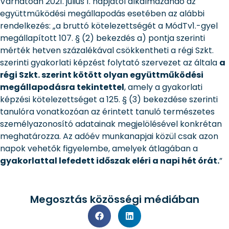
Várhatóan 2021. július 1. napjától alkalmazandó az
együttműködési megállapodás esetében az alábbi
rendelkezés: „a bruttó kötelezettségét a MódTv1.-gyel
megállapított 107. § (2) bekezdés a) pontja szerinti
mérték hetven százalékával csökkentheti a régi Szkt.
szerinti gyakorlati képzést folytató szervezet az általa
a
régi Szkt. szerint kötött olyan együttműködési
megállapodásra tekintettel
, amely a gyakorlati
képzési kötelezettséget a 125. § (3) bekezdése szerinti
tanulóra vonatkozóan az érintett tanuló természetes
személyazonosító adatainak megjelölésével konkrétan
meghatározza. Az adóév munkanapjai közül csak azon
napok vehetők figyelembe, amelyek átlagában a
gyakorlattal lefedett időszak eléri a napi hét órát.
”
Megosztás közösségi médiában