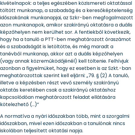
kivételnapok: a teljes egészében közismereti oktatással
töltött munkanap, a szabadság és a keresőképtelenség
időszakának munkanapjai, az Szkr-ben megfogalmazott
azon munkanapok, amikor szakirányú oktatásra a duális
képzőhelyen nem kerülhet sor. A fentiekből következik,
hogy ha a tanuló a PTT-ben meghatározott óraszámot
és a szabadságát is letöltötte, és még maradt a
tanévből munkanap, akkor azt a duális képzőhelyen
(vagy annak közreműködőjénél) kell töltenie. Felhívjuk
azonban a figyelmüket, hogy ez esetben is az Szkt.-ban
meghatározottak szerint kell eljárni: „79. § (2) A tanuló,
illetve a képzésben részt vevő személy szakirányú
oktatás keretében csak a szakirányú oktatáshoz
kapcsolódóan meghatározott feladat ellátására
kötelezhető (…)”
A normatíva a nyári időszakban több, mint a szorgalmi
időszakban, mivel ezen időszakban a tanulónak nincs
iskolában teljesített oktatási napja.