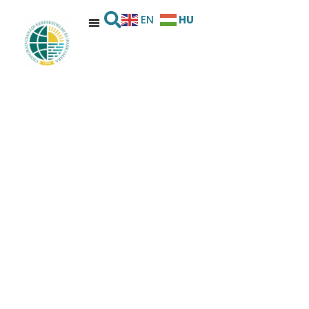
HU
EN