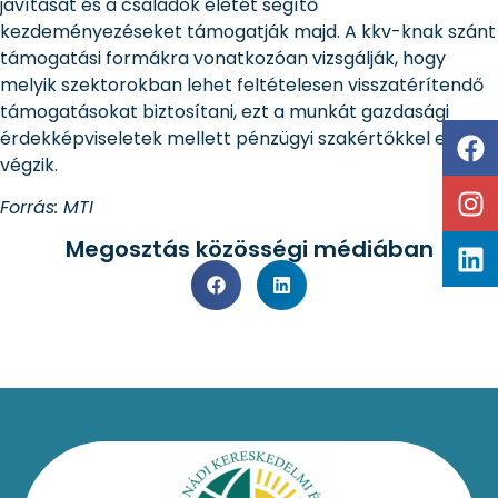
javítását és a családok életét segítő
kezdeményezéseket támogatják majd. A kkv-knak szánt
támogatási formákra vonatkozóan vizsgálják, hogy
melyik szektorokban lehet feltételesen visszatérítendő
támogatásokat biztosítani, ezt a munkát gazdasági
érdekképviseletek mellett pénzügyi szakértőkkel együtt
végzik.
Forrás: MTI
Megosztás közösségi médiában