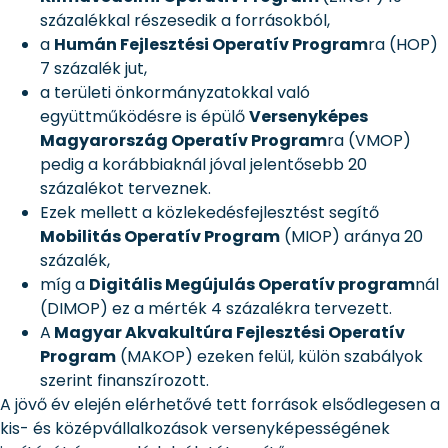
százalékkal részesedik a forrásokból,
a
Humán Fejlesztési Operatív Program
ra (HOP)
7 százalék jut,
a területi önkormányzatokkal való
együttműködésre is épülő
Versenyképes
Magyarország Operatív Program
ra (VMOP)
pedig a korábbiaknál jóval jelentősebb 20
százalékot terveznek.
Ezek mellett a közlekedésfejlesztést segítő
Mobilitás Operatív Program
(MIOP) aránya 20
százalék,
míg a
Digitális Megújulás Operatív program
nál
(DIMOP) ez a mérték 4 százalékra tervezett.
A
Magyar Akvakultúra Fejlesztési Operatív
Program
(MAKOP) ezeken felül, külön szabályok
szerint finanszírozott.
A jövő év elején elérhetővé tett források elsődlegesen a
kis- és középvállalkozások versenyképességének