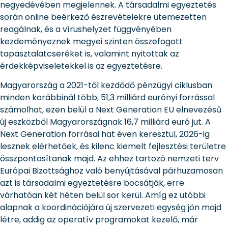
negyedévében megjelennek. A társadalmi egyeztetés
során online beérkező észrevételekre ütemezetten
reagálnak, és a vírushelyzet függvényében
kezdeményeznek megyei szinten összefogott
tapasztalatcseréket is, valamint nyitottak az
érdekképviseletekkel is az egyeztetésre.
Magyarország a 2021-től kezdődő pénzügyi ciklusban
minden korábbinál több, 51,3 milliárd eurónyi forrással
számolhat, ezen belül a Next Generation EU elnevezésű
új eszközből Magyarországnak 16,7 milliárd euró jut. A
Next Generation forrásai hat éven keresztül, 2026-ig
lesznek elérhetőek, és kilenc kiemelt fejlesztési területre
összpontosítanak majd. Az ehhez tartozó nemzeti terv
Európai Bizottsághoz való benyújtásával párhuzamosan
azt is társadalmi egyeztetésre bocsátják, erre
várhatóan két héten belül sor kerül. Amíg ez utóbbi
alapnak a koordinációjára új szervezeti egység jön majd
létre, addig az operatív programokat kezelő, már