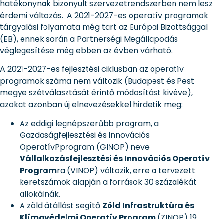
hatékonynak bizonyult szervezetrendszerben nem lesz
érdemi változás. A 2021-2027-es operatív programok
tárgyalási folyamata még tart az Európai Bizottsággal
(EB), ennek során a Partnerségi Megállapodás
véglegesítése még ebben az évben várható.
A 2021-2027-es fejlesztési ciklusban az operatív
programok száma nem változik (Budapest és Pest
megye szétválasztását érintő módosítást kivéve),
azokat azonban új elnevezésekkel hirdetik meg:
Az eddigi legnépszerűbb program, a
Gazdaságfejlesztési és Innovációs
OperatívPprogram (GINOP) neve
Vállalkozásfejlesztési és Innovációs Operatív
Program
ra (VINOP) változik, erre a tervezett
keretszámok alapján a források 30 százalékát
allokálnák.
A zöld átállást segítő
Zöld Infrastruktúra és
Klímavédelmi Operatív Program
(ZINOP) 19