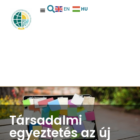
HU
EN
Társadalmi
egyeztetés az új