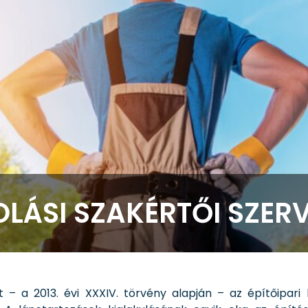
OLÁSI SZAKÉRTŐI SZERV
 a 2013. évi XXXIV. törvény alapján – az építőipari 