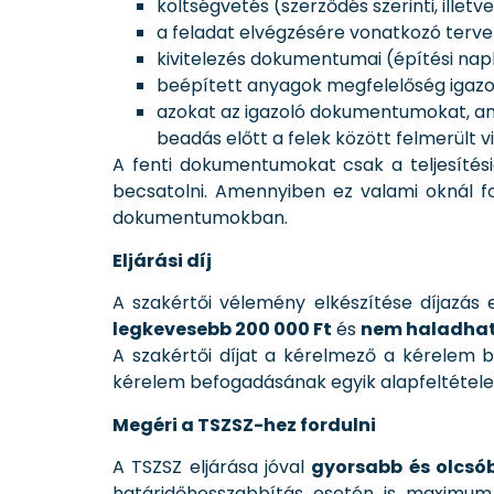
költségvetés (szerződés szerinti, illetv
a feladat elvégzésére vonatkozó tervek
kivitelezés dokumentumai (építési nap
beépített anyagok megfelelőség igazolás
azokat az igazoló dokumentumokat, ame
beadás előtt a felek között felmerült v
A fenti dokumentumokat csak a teljesítési
becsatolni. Amennyiben ez valami oknál fog
dokumentumokban.
Eljárási díj
A szakértői vélemény elkészítése díjazás 
legkevesebb 200 000 Ft
és
nem haladhatj
A szakértői díjat a kérelmező a kérelem 
kérelem befogadásának egyik alapfeltétele
Megéri a TSZSZ-hez fordulni
A TSZSZ eljárása jóval
gyorsabb és olcsó
határidőhosszabbítás esetén is maximum