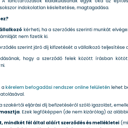
 A lánctartozások kialakulásának egyik oka az építésze
 sokszor indokolatlan késleltetése, magtagadása.
hez?
vállalkozó
kérheti, ha a szerződés szerinti munkát elvége
mláját nem fizetik ki.
erződés szerint járó díj kifizetését a vállalkozó teljesítés
ásának, hogy a szerződő felek között írásban kötött, 
ni.
n a
kérelem befogadási rendszer online felületén
lehet be
atolásával.
l a szakértői eljárási díj befizetéséről szóló igazolást, 
ámasztja
. Ezek legfőképpen (de nem kizárólag) az alábbi
t, mindkét fél által aláírt szerződés és mellékletei
(mi