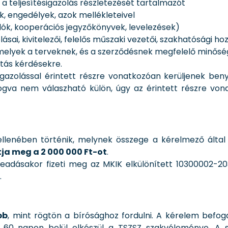
e a teljesítésigazolás részletezését tartalmazót
, engedélyek, azok mellékleteivel
lók, kooperációs jegyzőkönyvek, levelezések)
ai, kivitelezői, felelős műszaki vezetői, szakhatósági ho
lyek a terveknek, és a szerződésnek megfelelő minőséget
itás kérdésekre.
gazolással érintett részre vonatkozóan kerüljenek ben
va nem válaszható külön, úgy az érintett részre vonatk
ellenében történik, melynek összege a kérelmező által
a meg a 2 000 000 Ft-ot
.
beadásakor fizeti meg az MKIK elkülönített 10300002-2
.
bb
, mint rögtön a bírósághoz fordulni. A kérelem befo
 60 napon belül elkészül a TSZSZ szakvéleménye. A