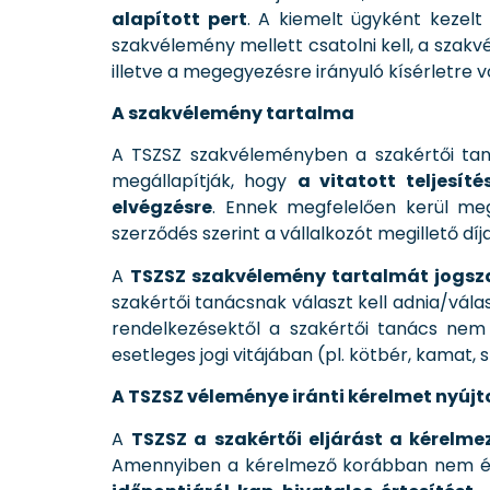
alapított pert
. A kiemelt ügyként kezelt
szakvélemény mellett csatolni kell, a sza
illetve a megegyezésre irányuló kísérletre vo
A szakvélemény tartalma
A TSZSZ szakvéleményben a szakértői tan
megállapítják, hogy
a vitatott teljesít
elvégzésre
. Ennek megfelelően kerül me
szerződés szerint a vállalkozót megillető díj
A
TSZSZ szakvélemény tartalmát jogs
szakértői tanácsnak választ kell adnia/vál
rendelkezésektől a szakértői tanács nem
esetleges jogi vitájában (pl. kötbér, kamat, s
A TSZSZ véleménye iránti kérelmet nyújt
A
TSZSZ a szakértői eljárást a kérelm
Amennyiben a kérelmező korábban nem érte