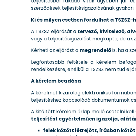
teljesítésből fakadó viták ügyében jár el.
szerződések tejlesítésigazolásának gyakori,
Ki és milyen esetben fordulhat a TSZSZ-
A TSZSZ eljárását a
tervező, kivitelező, al
vagy a teljesítésigazolást megkapta, de a szá
Kérheti az eljárást a
megrendelő
is, ha a sz
Legfontosabb feltétele a kérelem befogad
rendelkezésre, enélkül a TSZSZ nem tud eljár
A kérelem beadása
A kérelmet kizárólag elektronikus formába
teljesítéshez kapcsolódó dokumentumok cs
A kitöltött kérelem űrlap mellé csatolni kel
teljesítést egyértelműen igazolja, alát
felek között létrejött, írásban kötöt