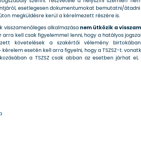
 Jogszabály szerint részvétele a helyszíni szemlén n
pontjáról, esetlegesen dokumentumokat bemutatni/átadni
úton megküldésre kerül a kérelmezett részére is.
ok visszamenőleges alkalmazása
nem ütközik a vissza
or arra kell csak figyelemmel lenni, hogy a hatályos jogsza
zett követelések a szakértői vélemény birtokában
kérelem esetén kell arra figyelni, hogy a TSZSZ-t. vona
tkozásában a TSZSZ csak abban az esetben járhat el,
a