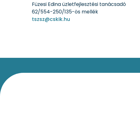
Füzesi Edina üzletfejlesztési tanácsadó
62/554-250/135-ös mellék
tszsz@cskik.hu
Kapcsolat
Impresszum
Jogi nyilatkozat
Adatvédelm