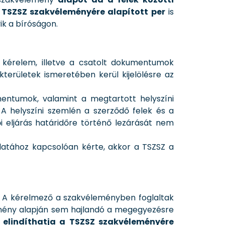
 TSZSZ szakvéleményére alapított per
is
ik a bíróságon.
kérelem, illetve a csatolt dokumentumok
kterületek ismeretében kerül kijelölésre az
mentumok, valamint a megtartott helyszíni
A helyszíni szemlén a szerződő felek és a
ői eljárás határidőre történő lezárását nem
latához kapcsolóan kérte, akkor a TSZSZ a
. A kérelmező a szakvéleményben foglaltak
emény alapján sem hajlandó a megegyezésre
 elindíthatja a TSZSZ szakvéleményére