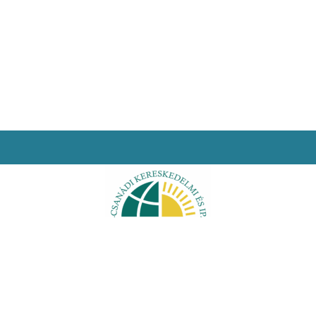
i nyilatkozat
Facebook
Oldaltérkép