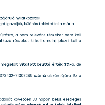
zzájáruló nyilatkozatok
 igazolják, különös tekintettel a már a
yújtásra, a nem releváns részeket nem kell
ozó részeket ki kell emelni, jelezni kell a
 megjelölt
vitatott bruttó érték 3%-
a, de
0373432-71003285 számú alszámlájára. Ez a
gadását követően 30 napon belül, esetleges
 szakvélemény
alapot ad a felek közötti