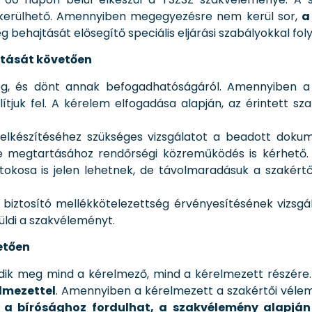
 is kerülhető. Amennyiben megegyezésre nem kerül sor,
a
 behajtását elősegítő speciális eljárási szabályokkal foly
jtását követően
eg, és dönt annak befogadhatóságáról. Amennyiben a 
ítjuk fel. A kérelem elfogadása alapján, az érintett sza
elkészítéséhez szükséges vizsgálatot a beadott doku
mle megtartásához rendőrségi közreműködés is kérhető. 
birtokosa is jelen lehetnek, de távolmaradásuk a szakért
 biztosító mellékkötelezettség érvényesítésének vizsgá
üldi a szakvéleményt.
etően
üldik meg mind a kérelmező, mind a kérelmezett részére
lmezettel
. Amennyiben a kérelmezett a szakértői vél
ő
a bírósághoz fordulhat, a szakvélemény alapján