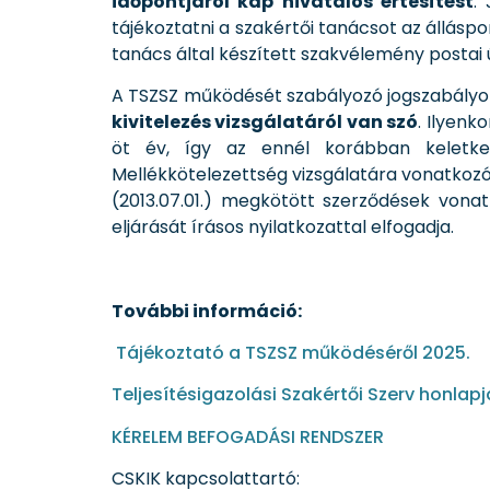
időpontjáról kap hivatalos értesítést
.
tájékoztatni a szakértői tanácsot az állás
tanács által készített szakvélemény postai 
A TSZSZ működését szabályozó jogszabály
kivitelezés vizsgálatáról van szó
. Ilyenk
öt év, így az ennél korábban keletke
Mellékkötelezettség vizsgálatára vonatkozó 
(2013.07.01.) megkötött szerződések vona
eljárását írásos nyilatkozattal elfogadja.
További információ:
Tájékoztató a TSZSZ működéséről 2025.
Teljesítésigazolási Szakértői Szerv honlapj
KÉRELEM BEFOGADÁSI RENDSZER
CSKIK kapcsolattartó: