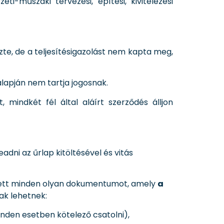
ti-műszaki tervezési, építési, kivitelezési
zte, de a teljesítésigazolást nem kapta meg,
e alapján nem tartja jogosnak.
mindkét fél által aláírt szerződés álljon
adni az űrlap kitöltésével és vitás
emellett minden olyan dokumentumot, amely
a
ak lehetnek:
nden esetben kötelező csatolni),