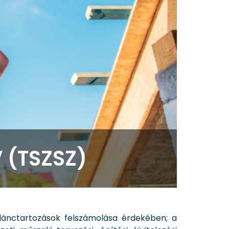
 (TSZSZ)
lánctartozások felszámolása érdekében; a