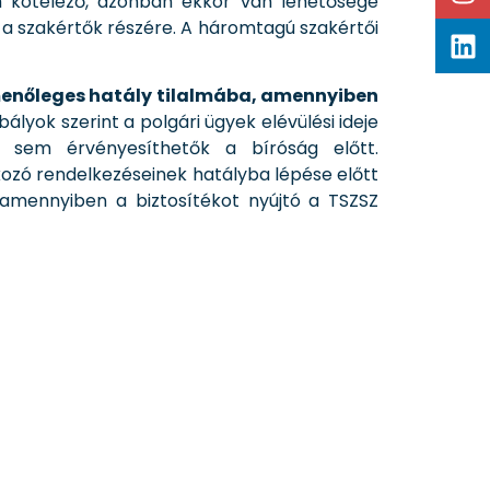
em kötelező, azonban ekkor van lehetősége
 a szakértők részére. A háromtagú szakértői
menőleges hatály tilalmába, amennyiben
bályok szerint a polgári ügyek elévülési ideje
 sem érvényesíthetők a bíróság előtt.
tkozó rendelkezéseinek hatályba lépése előtt
 amennyiben a biztosítékot nyújtó a TSZSZ