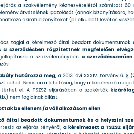
 eljárás a szakvélemény kézhezvételétől számított 60 
kvélemény átvételének igazolását (annak bizonyítására, 
natkozó okirati bizonyítékot (pl. elküldött levél és vissza
ács tagjai a kérelmező által beadott dokumentumok és
és a szerződésben rögzítettnek megfelelően elvégz
gállapításra a szakvéleményben
a szerződésszerűen
azás.
zabály határozza meg
, a 2013. évi XXXIV. törvény 6. §
aszt adhat. Nincs arra lehetőség, hogy a kérelmező maga
 térhet el. A TSZSZ eljárásában a szakértők
kizáróla
tb.) nem foglalnak állást.
ottak be ellenem /a vállalkozásom ellen
ező által beadott dokumentumok és a helyszíni sze
síti az eljárás tényéről,
a kérelmezett a TSZSZ eljá