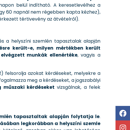
napon belül indítható. A keresetlevélhez a
hogy 60 napnál nem régebben kapta kézhez),
érkezett tértivevény az átvételről).
 a helyszíni szemlén tapasztalak alapján
ésre került-e, milyen mértékben került
 elvégzett munkák ellenértéke
, vagyis a
 (2) felsorolja azokat kérdéseket, melyekre a
 fogalmazza meg a kérdéseket, a jogszabályi
g műszaki kérdéseket
vizsgálnak, a felek
mlén tapasztaltak alapján folytatja le
.
rásában legkorábban a helyszíni szemle