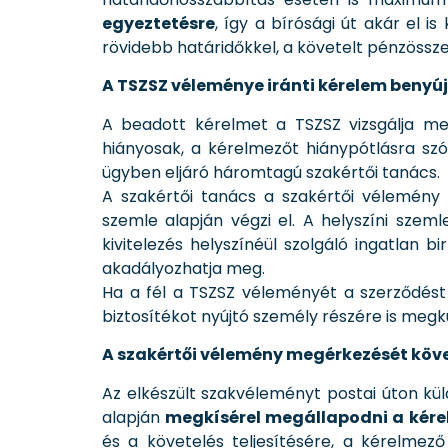
egyeztetésre
, így a bírósági út akár el
rövidebb határidőkkel, a követelt pénzösszeg
A TSZSZ véleménye iránti kérelem benyú
A beadott kérelmet a TSZSZ vizsgálja m
hiányosak, a kérelmezőt hiánypótlásra szól
ügyben eljáró háromtagú szakértői tanács.
A szakértői tanács a szakértői vélemény 
szemle alapján végzi el. A helyszíni sze
kivitelezés helyszínéül szolgáló ingatlan 
akadályozhatja meg.
Ha a fél a TSZSZ véleményét a szerződést
biztosítékot nyújtó személy részére is megk
A szakértői vélemény megérkezését köv
Az elkészült szakvéleményt postai úton k
alapján
megkísérel megállapodni a kére
és a követelés teljesítésére, a kérelmez