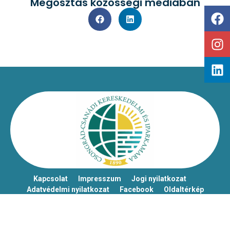
Megosztás közösségi médiában
Kapcsolat
Impresszum
Jogi nyilatkozat
Adatvédelmi nyilatkozat
Facebook
Oldaltérkép
Csongrád-Csanádi Kereskedelmi és Iparkamara – @2026
Minden jog fenntartva!