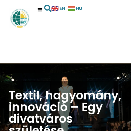
HU
EN
Textil, hagyomány,
innováció – Egy
divatváros
születése