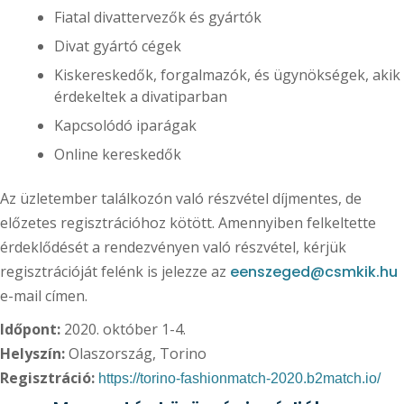
Fiatal divattervezők és gyártók
Divat gyártó cégek
Kiskereskedők, forgalmazók, és ügynökségek, akik
érdekeltek a divatiparban
Kapcsolódó iparágak
Online kereskedők
Az üzletember találkozón való részvétel díjmentes, de
előzetes regisztrációhoz kötött. Amennyiben felkeltette
érdeklődését a rendezvényen való részvétel, kérjük
regisztrációját felénk is jelezze az
eenszeged@csmkik.hu
e-mail címen.
Időpont:
2020. október 1-4.
Helyszín:
Olaszország, Torino
Regisztráció:
https://torino-fashionmatch-2020.b2match.io/