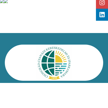
Kapcsolat
Impresszum
Jogi nyilatkozat
Adatvédelmi nyilatkozat
Facebook
Oldaltérkép
Csongrád-Csanádi Kereskedelmi és Iparkamara – @2026
Minden jog fenntartva!