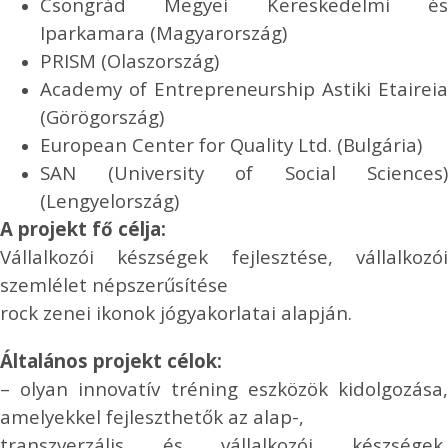
Csongrád Megyei Kereskedelmi és
Iparkamara (Magyarország)
PRISM (Olaszország)
Academy of Entrepreneurship Astiki Etaireia
(Görögország)
European Center for Quality Ltd. (Bulgária)
SAN (University of Social Sciences)
(Lengyelország)
A projekt fő célja:
Vállalkozói készségek fejlesztése, vállalkozói
szemlélet népszerűsítése
rock zenei ikonok jógyakorlatai alapján.
Általános projekt célok:
– olyan innovatív tréning eszközök kidolgozása,
amelyekkel fejleszthetők az alap-,
transzverzális és vállalkozói készségek,